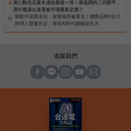
黃仁勳兆元宴永遠站最後一排！最低調的二代鄭平，
6
憑什麼讓台達電被市場重新定價？
變動中迎戰未知，改變值得被看見！國際品牌X百大
PR
經理人雙重肯定，展現AI時代關鍵成長力
追蹤我們