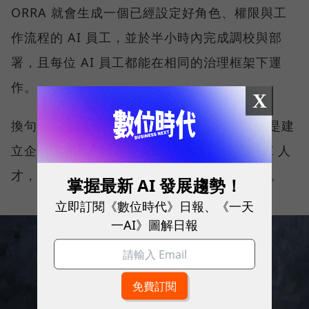
ORRA 就會生成一個已經設定好角色、權限與工
作流程的 AI 員工，並於半小時內完成調校與部
署，且每位 AI 員工都能在相同的治理框架下運
作。
X
換句話說，ORRA 不是 Agent 開發工具，而是建
立企業 AI 團隊的平台。企業需要什麼樣的 AI 人
才，ORRA 就能快速打造符合需求的 AI 員工。
掌握最新 AI 發展趨勢！
立即訂閱《數位時代》日報、《一天
一AI》圖解日報