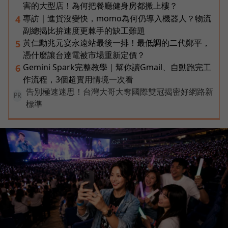
害的大型店！為何把餐廳健身房都搬上樓？
專訪｜進貨沒變快，momo為何仍導入機器人？物流
4
副總揭比拚速度更棘手的缺工難題
黃仁勳兆元宴永遠站最後一排！最低調的二代鄭平，
5
憑什麼讓台達電被市場重新定價？
Gemini Spark完整教學｜幫你讀Gmail、自動跑完工
6
作流程，3個超實用情境一次看
告別極速迷思！台灣大哥大奪國際雙冠揭密好網路新
PR
標準