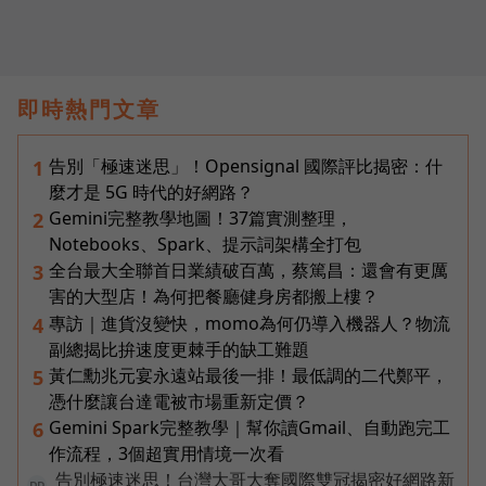
即時熱門文章
告別「極速迷思」！Opensignal 國際評比揭密：什
1
麼才是 5G 時代的好網路？
Gemini完整教學地圖！37篇實測整理，
2
Notebooks、Spark、提示詞架構全打包
全台最大全聯首日業績破百萬，蔡篤昌：還會有更厲
3
害的大型店！為何把餐廳健身房都搬上樓？
專訪｜進貨沒變快，momo為何仍導入機器人？物流
4
副總揭比拚速度更棘手的缺工難題
黃仁勳兆元宴永遠站最後一排！最低調的二代鄭平，
5
憑什麼讓台達電被市場重新定價？
Gemini Spark完整教學｜幫你讀Gmail、自動跑完工
6
作流程，3個超實用情境一次看
告別極速迷思！台灣大哥大奪國際雙冠揭密好網路新