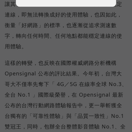
讓其在人潮聚集、高速移動或室內空間維持穩定
連線，即無法轉換成好的使用體驗，也因如此，
衡量「好網路」的標準，也逐漸從追求測速數
字，轉向任何時間、任何地點都能穩定連線的使
用體驗。
這樣的轉變，也反映在國際權威網路分析機構
Opensignal 公布的評比結果。今年初，台灣大
哥大不僅率先奪下「 4G／5G 在線率全球 No.3、
全台 No.1 」國際級榮譽，在 Opensignal 最新
公布的台灣行動網路體驗報告中，更一舉斬獲全
台獨有的「可靠性體驗」與「品質一致性」No.1
雙冠王，同時，包辦全台整體影音體驗 No.1、全