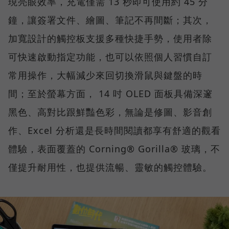
現亮眼效率，充電僅需 13 秒即可使用約 45 分
鐘，讓簽署文件、繪圖、筆記不再間斷；其次，
加寬設計的觸控板支援多種快捷手勢，使用者除
可快速啟動指定功能，也可以依照個人習慣自訂
常用操作，大幅減少來回切換滑鼠與鍵盤的時
間；至於螢幕方面， 14 吋 OLED 面板具備深邃
黑色、高對比跟鮮豔色彩，無論是修圖、影音創
作、Excel 分析還是長時間閱讀都享有舒適的觀看
體驗，表面覆蓋的 Corning® Gorilla® 玻璃，不
僅提升耐用性，也提供流暢、靈敏的觸控體驗。