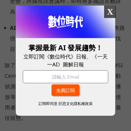
壁壘，跨國視訊會議時，即時將多國語言翻譯
X
為繁體中文。
AI 智慧搜尋：
不需要精確記住檔名或資料夾路
徑，用自然語言就能從茫茫資料海中精準查找
掌握最新 AI 發展趨勢！
目標檔案。
立即訂閱《數位時代》日報、《一天
一AI》圖解日報
除了微軟的生態系，MSI 更導入獨家研發的 MSI
Center 中控軟體，其中「AI 智慧引擎」能自動
偵測使用情境（如視訊會議、文書處理、影音播
放等），主動調節各項硬體設定與效能表現，使
訂閱即同意
巨思文化隱私權政策
用者無需動手調整參數，系統便能持續維持在最
佳狀態。