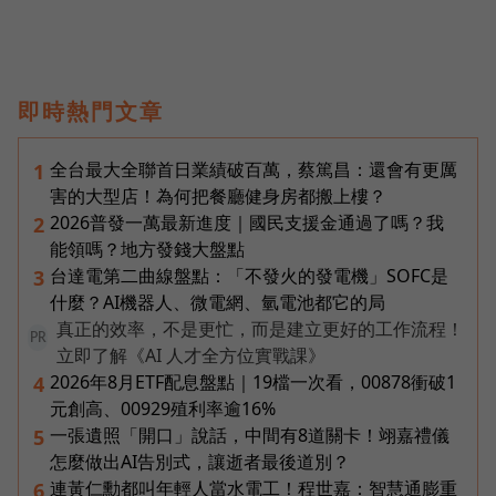
即時熱門文章
全台最大全聯首日業績破百萬，蔡篤昌：還會有更厲
1
害的大型店！為何把餐廳健身房都搬上樓？
2026普發一萬最新進度｜國民支援金通過了嗎？我
2
能領嗎？地方發錢大盤點
台達電第二曲線盤點：「不發火的發電機」SOFC是
3
什麼？AI機器人、微電網、氫電池都它的局
真正的效率，不是更忙，而是建立更好的工作流程！
PR
立即了解《AI 人才全方位實戰課》
2026年8月ETF配息盤點｜19檔一次看，00878衝破1
4
元創高、00929殖利率逾16%
一張遺照「開口」說話，中間有8道關卡！翊嘉禮儀
5
怎麼做出AI告別式，讓逝者最後道別？
連黃仁勳都叫年輕人當水電工！程世嘉：智慧通膨重
6