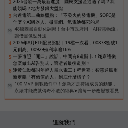
2026普發一萬最新進度｜國民支援金通過了嗎？我
2
能領嗎？地方發錢大盤點
台達電第二曲線盤點：「不發火的發電機」SOFC是
3
什麼？AI機器人、微電網、氫電池都它的局
48館圖書自動化調撥！台中市政府用「AI智慧物流」
PR
讓借書像點外送
2026年8月ETF配息盤點｜19檔一次看，00878衝破1
4
元創高、00929殖利率逾16%
一張遺照「開口」說話，中間有8道關卡！翊嘉禮儀
5
怎麼做出AI告別式，讓逝者最後道別？
連黃仁勳都叫年輕人當水電工！程世嘉：智慧通膨重
6
新定義「有價值的人」到底什麼樣子？
100 MVP 倒數徵件中！創新才是持續成長的動能，
PR
永續才能成就傳奇不敗的經典➤讓每一步改變被看見
追蹤我們