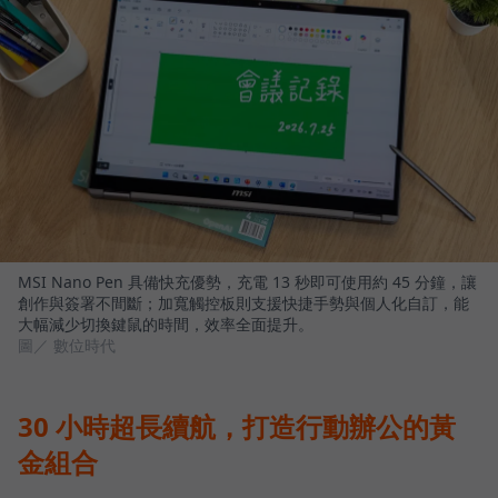
MSI Nano Pen 具備快充優勢，充電 13 秒即可使用約 45 分鐘，讓
創作與簽署不間斷；加寬觸控板則支援快捷手勢與個人化自訂，能
大幅減少切換鍵鼠的時間，效率全面提升。
圖／ 數位時代
30 小時超長續航，打造行動辦公的黃
金組合