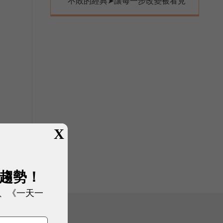
不敗的經典➤讓每一步改變被看見
X
展趨勢！
、《一天一