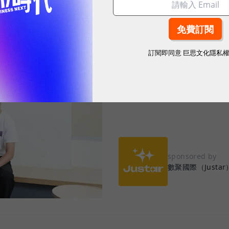
2026.07.28
|
行銷與Martech
數聚集團首創「
輪，打造企業專屬
訂閱即同意
巨思文化隱私
sponsored by
數聚國際（Justar