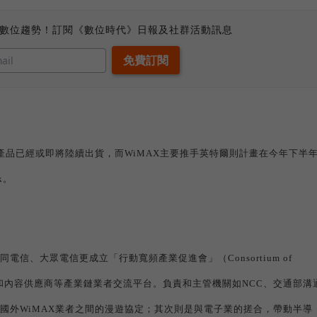
、數位趨勢！訂閱《數位時代》日報及社群活動訊息
產品已經或即將陸續出貨，而
WiMAX
主要推手英特爾則計畫在今年下半
k
。
同電信、大眾電信更成立「行動寬頻產業促進會」（
Consortium of
和內容供應商等產業鏈業者交流平台。負責和主管機關如
NCC
、交通部溝
國外
WiMAX
業者之間的漫遊協定；其次則是與電子業的搓合，帶動半導