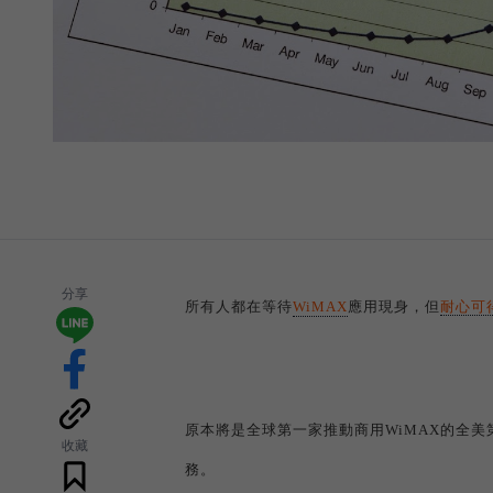
分享
所有人都在等待
WiMAX
應用現身，但
耐心可
原本將是全球第一家推動商用
WiMAX
的全美
收藏
務。