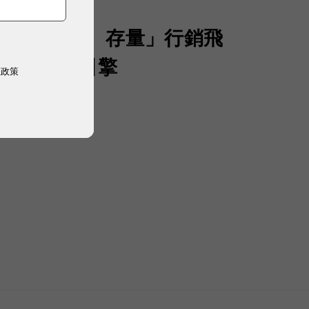
聲量、流量、存量」行銷飛
 AI 成長引擎
權政策
）