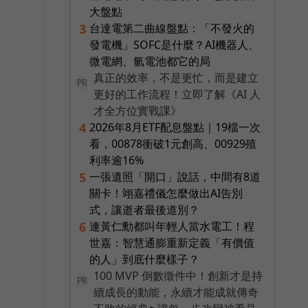
大盤點
台達電第二曲線盤點：「不發火的
3
發電機」SOFC是什麼？AI機器人、
微電網、氫電池都它的局
真正的效率，不是更忙，而是建立
PR
更好的工作流程！立即了解《AI 人
才全方位實戰課》
服
2026年8月ETF配息盤點｜19檔一次
4
看，00878衝破1元創高、00929殖
利率逾16%
一張遺照「開口」說話，中間有8道
5
關卡！翊嘉禮儀怎麼做出AI告別
式，讓逝者最後道別？
連黃仁勳都叫年輕人當水電工！程
6
世嘉：智慧通膨重新定義「有價值
的人」到底什麼樣子？
100 MVP 倒數徵件中！創新才是持
PR
續成長的動能，永續才能成就傳奇