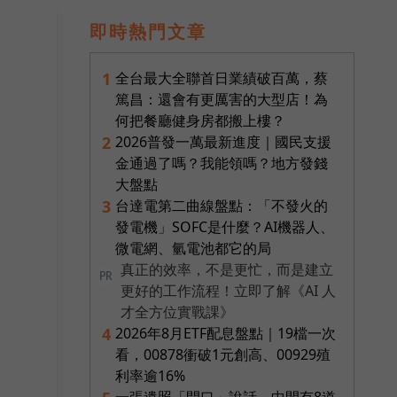
即時熱門文章
全台最大全聯首日業績破百萬，蔡
1
篤昌：還會有更厲害的大型店！為
何把餐廳健身房都搬上樓？
2026普發一萬最新進度｜國民支援
2
金通過了嗎？我能領嗎？地方發錢
大盤點
台達電第二曲線盤點：「不發火的
3
發電機」SOFC是什麼？AI機器人、
微電網、氫電池都它的局
真正的效率，不是更忙，而是建立
PR
更好的工作流程！立即了解《AI 人
才全方位實戰課》
2026年8月ETF配息盤點｜19檔一次
4
看，00878衝破1元創高、00929殖
利率逾16%
一張遺照「開口」說話，中間有8道