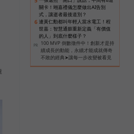
5
關卡！翊嘉禮儀怎麼做出AI告別
式，讓逝者最後道別？
連黃仁勳都叫年輕人當水電工！程
6
世嘉：智慧通膨重新定義「有價值
的人」到底什麼樣子？
100 MVP 倒數徵件中！創新才是持
PR
續成長的動能，永續才能成就傳奇
不敗的經典➤讓每一步改變被看見
重