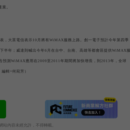
產業。
表，大眾電信表示
10
月將有
WiMAX
服務上路。創一電子預計今年第四季
下半年；威達則喊出今年
6
月在台中、台南、高雄等都會區提供
WiMAX
告預測
WiMAX
應用在
2009
至
2011
年期間將加快增長，到
2013
年，全球
、編輯=何宛芳）
網站內容未經允許，不得轉載。