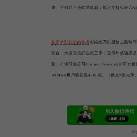
體、手機甚至是軟體廠商，加入支持
WiMAX
各家拿到執照的業者
都紛紛亮出服務上路時間
開台，大眾電信訂在第三季；遠傳和威邁思是
務。市場研究公司
Juniper Research
的研究報
WiMAX
用戶將超過
4700
萬。（撰文=謝光萍
本