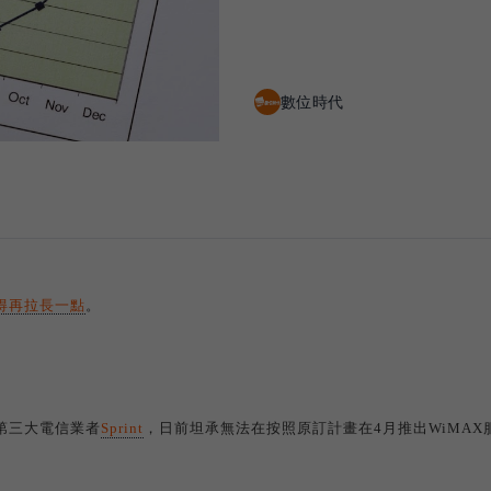
數位時代
得再拉長一點
。
第三大電信業者
Sprint
，日前坦承無法在按照原訂計畫在
4
月推出
WiMAX