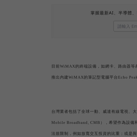
掌握最新AI、半導體
目前
WiMAX
的終端設備，如網卡、路由器等
推出內建
WiMAX
的筆記型電腦平台
Echo Pea
台灣業者包括了全球一動、威達有線電視、大
Mobile Broadband, CMB
），希望作為設備
法規限制，例如放寬交互投資的比重；或是與