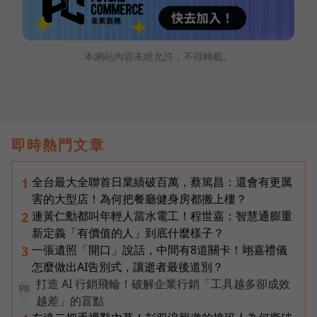
本網站內容未經允許，不得轉載。
即時熱門文章
全台最大全聯首日業績破百萬，蔡篤昌：還會有更厲
1
害的大型店！為何把餐廳健身房都搬上樓？
連黃仁勳都叫年輕人當水電工！程世嘉：智慧通膨重
2
新定義「有價值的人」到底什麼樣子？
一張遺照「開口」說話，中間有8道關卡！翊嘉禮儀
3
怎麼做出AI告別式，讓逝者最後道別？
打造 AI 行銷飛輪！破解企業行銷「工具越多卻成效
PR
越差」的盲點