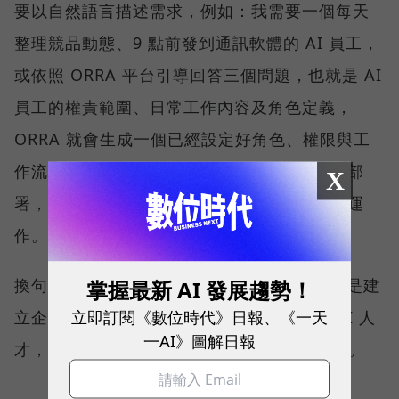
要以自然語言描述需求，例如：我需要一個每天
整理競品動態、9 點前發到通訊軟體的 AI 員工，
或依照 ORRA 平台引導回答三個問題，也就是 AI
員工的權責範圍、日常工作內容及角色定義，
ORRA 就會生成一個已經設定好角色、權限與工
作流程的 AI 員工，並於半小時內完成調校與部
X
署，且每位 AI 員工都能在相同的治理框架下運
作。
換句話說，ORRA 不是 Agent 開發工具，而是建
掌握最新 AI 發展趨勢！
立即訂閱《數位時代》日報、《一天
立企業 AI 團隊的平台。企業需要什麼樣的 AI 人
一AI》圖解日報
才，ORRA 就能快速打造符合需求的 AI 員工。