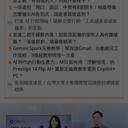
新定義「有價值的人」到底什麼樣子？
一張遺照「開口」說話，中間有8道關卡！翊嘉禮儀
3
怎麼做出AI告別式，讓逝者最後道別？
打造 AI 行銷飛輪！破解企業行銷「工具越多卻成效
PR
越差」的盲點
友達二把手裸辭內幕！彭双浪親邀的接班人為何撕破
4
臉？「落後群創」成最後稻草？
Gemini Spark完整教學｜幫你讀Gmail、自動跑完工
5
作流程，3個超實用情境一次看
AI 時代的行動生產力：MSI 如何用「理解情境」的
6
Prestige 14 Flip AI+ 重新定義商務筆電與 Copilot+
PC？
告別極速迷思！台灣大哥大奪國際雙冠揭密好網路新
PR
標準