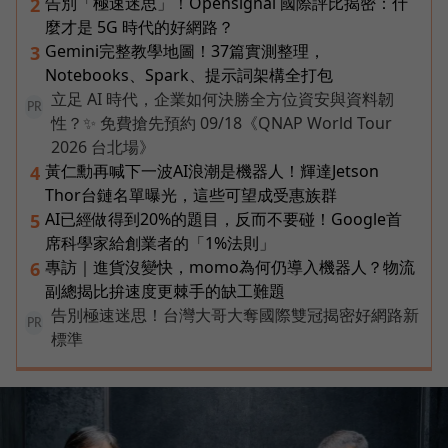
告別「極速迷思」！Opensignal 國際評比揭密：什
2
麼才是 5G 時代的好網路？
Gemini完整教學地圖！37篇實測整理，
3
Notebooks、Spark、提示詞架構全打包
立足 AI 時代，企業如何決勝全方位資安與資料韌
PR
性？✨ 免費搶先預約 09/18《QNAP World Tour
2026 台北場》
黃仁勳再喊下一波AI浪潮是機器人！輝達Jetson
4
Thor台鏈名單曝光，這些可望成受惠族群
AI已經做得到20%的題目，反而不要碰！Google首
5
席科學家給創業者的「1%法則」
專訪｜進貨沒變快，momo為何仍導入機器人？物流
6
副總揭比拚速度更棘手的缺工難題
告別極速迷思！台灣大哥大奪國際雙冠揭密好網路新
PR
標準