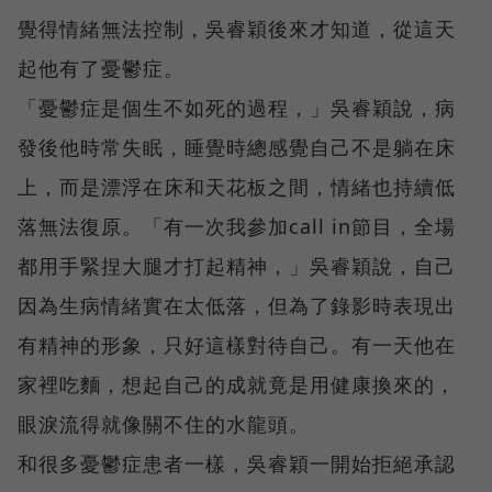
覺得情緒無法控制，吳睿穎後來才知道，從這天
起他有了憂鬱症。
「憂鬱症是個生不如死的過程，」吳睿穎說，病
發後他時常失眠，睡覺時總感覺自己不是躺在床
上，而是漂浮在床和天花板之間，情緒也持續低
落無法復原。「有一次我參加call in節目，全場
都用手緊捏大腿才打起精神，」吳睿穎說，自己
因為生病情緒實在太低落，但為了錄影時表現出
有精神的形象，只好這樣對待自己。有一天他在
家裡吃麵，想起自己的成就竟是用健康換來的，
眼淚流得就像關不住的水龍頭。
和很多憂鬱症患者一樣，吳睿穎一開始拒絕承認