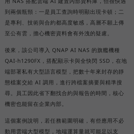
用 NAS 搭配雲端 AI 建置內部資料庫，但很快遇
到兩個瓶頸：一是員工查詢時明顯出現卡頓；二
是專利、技術與合約都高度敏感，高層不願上傳
至公有雲，擔心機密資料會有外洩的疑慮。
後來，該公司導入 QNAP AI NAS 的旗艦機種
QAI-h1290FX，搭配顯示卡與全快閃 SSD，在地
端部署私有大型語言模型，把數十年來封存的靜
態檔案交給 AI 調用，進行跨檔案摘要與精準搜
尋。員工因此省下翻找合約與報告的時間，核心
機密也能留在企業內部。
這個案例說明，若任務範圍明確，有些應用不必
動用雲端大型模型，地端運算量就可能足以支