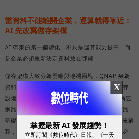
當資料不能離開企業，運算就得靠近：
AI 先改寫儲存架構
AI 帶來的第一個變化，不只是運算能力提高，而
是企業必須重新決定資料放在哪裡。
儲存架構大致分為雲端與地端兩塊，QNAP 身為
X
資料安全的守護者，長期發展的是地端網路儲存
設備（NAS），並擴展至 25GbE、100GbE 高速
網路交換器產品線，提供完整的儲存與高速網路
基礎架構。威聯通科技（QNAP）總經理劉文義解
掌握最新 AI 發展趨勢！
釋，當資料因合規要求或敏感度不能上雲，就必
立即訂閱《數位時代》日報、《一天