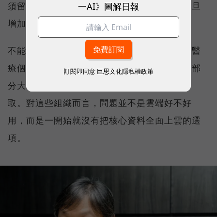
一AI》圖解日報
須留在靠近使用者與應用的地方；運算需求一旦
增加，承接資料的裝置也自然被推向地端 AI。
不能上雲的名單比想像中長。醫療業持有大量醫
療個資，金融與保險業受到合規與法規限制，部
訂閱即同意
巨思文化隱私權政策
分大學院校與設計公司也不希望資料被雲端存
取。對這些組織而言，問題並不是雲端好不好
用，而是一開始就沒有把核心資料全面上雲的選
項。