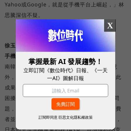
Yahoo或Google，就是從手機平台上崛起，」林
思騰深信不疑。
X
徐玉學（拓樸產研通訊業研究中心經理）
手機偏好影響3G發展
掌握最新 AI 發展趨勢！
南韓靠官方大力推動3G服務，快速普及並不意
立即訂閱《數位時代》日報、《一天
外，但日本只靠民間業者的力量，何以能有如此
一AI》圖解日報
成果？或許問題徵結出自於手機的開發邏輯。
困擾3G電信服務業者最久的3G手機款式太少問
題，在日本幾乎不容易碰到，原因在於日本消費
訂閱即同意
巨思文化隱私權政策
者並未偏好輕薄短小的設計。以主流手機來看，
日本的主流手機重量約在145克，台灣僅約88克，