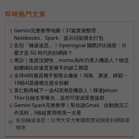
即時熱門文章
Gemini完整教學地圖！37篇實測整理，
1
Notebooks、Spark、提示詞架構全打包
告別「極速迷思」！Opensignal 國際評比揭密：什
2
麼才是 5G 時代的好網路？
專訪｜進貨沒變快，momo為何仍導入機器人？物流
3
副總揭比拚速度更棘手的缺工難題
全球AI伺服器幾乎都靠台廠做！鴻海、廣達、緯穎⋯
4
19檔AI基建概念股全拆解
黃仁勳再喊下一波AI浪潮是機器人！輝達Jetson
5
Thor台鏈名單曝光，這些可望成受惠族群
Gemini Spark完整教學｜幫你讀Gmail、自動跑完工
6
作流程，3個超實用情境一次看
告別極速迷思！台灣大哥大奪國際雙冠揭密好網路新
PR
標準