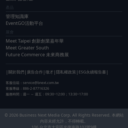
產品
管理知識庫
EventGO活動平台
展會
Meet Taipei 創新創業嘉年華
Meet Greater South
Future Commerce 未來商務展
|
|
|
|
|
|
關於我們
廣告合作
徵才
隱私權政策
ESG永續報告書
客服信箱：
service@bnext.com.tw
客服專線：886-2-87716326
服務時間：週一 ～ 週五：09:30~12:00；13:30~17:00
© 2026 Business Next Media Corp. All Rights Reserved. 本網站
內容未經允許，不得轉載。
106 台北市大安區光復南路102號9樓