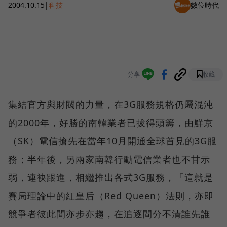
2004.10.15
|
科技
數位時代
分享
收藏
集結官方與財閥的力量，在3G服務規格仍屬混沌
的2000年，好勝的南韓業者已拔得頭籌，由鮮京
（SK）電信搶先在當年10月開通全球首見的3G服
務；半年後，另兩家南韓行動電信業者也不甘示
弱，連袂跟進，相繼推出各式3G服務，「這就是
賽局理論中的紅皇后（Red Queen）法則，亦即
競爭者彼此間亦步亦趨，在追逐間分不清誰先誰