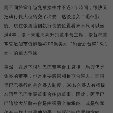
而不同於當年陸兆禧接棒才不過2年時間，很快又
把執行長大位給交了出去，然後進入半退休狀
態。現在張勇這個執行長的位置看來不只可以坐
滿4年，接下來還將高升到董事會主席，接替馬雲
掌管這個市值超過4200億美元（約合新台幣13兆
元）的龐大帝國。
當然，在退下阿里巴巴董事會主席後，馬雲仍是
集團的董事，也是重要股東和長期合夥人。而阿
里巴巴採行的是合夥人制度，36名合夥人有權提
名阿里巴巴集團董事會多數董事。因此，阿里巴
巴這艘大船將來會是由張勇全權掌舵，或是後頭
仍有一群人抓著他的手，告訴他該往哪個方向