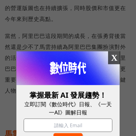
的營運版圖也在持續擴張，同時股價和市值更在
今年來到歷史高點。
當然，阿里巴巴這段期間的成長，在張勇背後當
然還是少不了馬雲持續為阿里巴巴集團扮演對外
X
的活招牌、對內的精神支柱，以及擔任鎮住阿里
巴巴集團內各方開國元老、各方勢力的要角。更
重要的是，馬雲仍是指引公司發展大方向的關鍵
人物。
掌握最新 AI 發展趨勢！
立即訂閱《數位時代》日報、《一天
一AI》圖解日報
馬雲仍是集團股東和長期合夥人