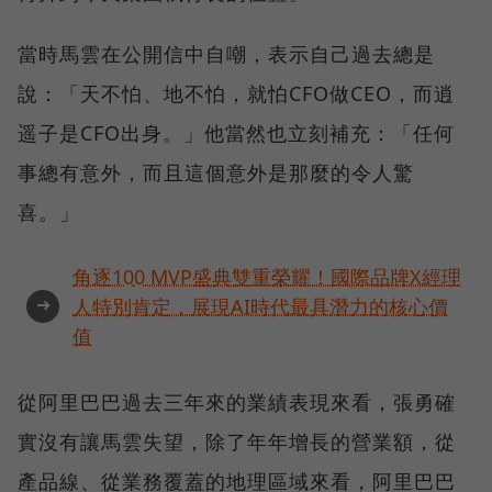
當時馬雲在公開信中自嘲，表示自己過去總是
說：「天不怕、地不怕，就怕CFO做CEO，而逍
遥子是CFO出身。」他當然也立刻補充：「任何
事總有意外，而且這個意外是那麼的令人驚
喜。」
角逐100 MVP盛典雙重榮耀！國際品牌X經理
➜
人特別肯定，展現AI時代最具潛力的核心價
值
從阿里巴巴過去三年來的業績表現來看，張勇確
實沒有讓馬雲失望，除了年年增長的營業額，從
產品線、從業務覆蓋的地理區域來看，阿里巴巴