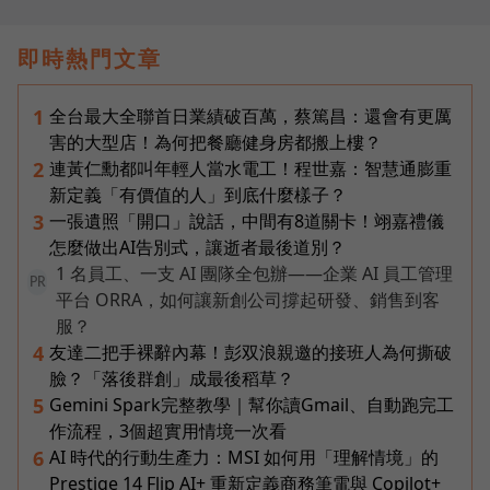
即時熱門文章
全台最大全聯首日業績破百萬，蔡篤昌：還會有更厲
1
害的大型店！為何把餐廳健身房都搬上樓？
連黃仁勳都叫年輕人當水電工！程世嘉：智慧通膨重
2
新定義「有價值的人」到底什麼樣子？
一張遺照「開口」說話，中間有8道關卡！翊嘉禮儀
3
怎麼做出AI告別式，讓逝者最後道別？
1 名員工、一支 AI 團隊全包辦——企業 AI 員工管理
PR
平台 ORRA，如何讓新創公司撐起研發、銷售到客
服？
友達二把手裸辭內幕！彭双浪親邀的接班人為何撕破
4
臉？「落後群創」成最後稻草？
Gemini Spark完整教學｜幫你讀Gmail、自動跑完工
5
作流程，3個超實用情境一次看
AI 時代的行動生產力：MSI 如何用「理解情境」的
6
Prestige 14 Flip AI+ 重新定義商務筆電與 Copilot+