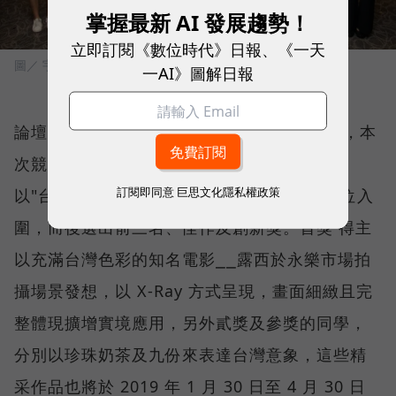
掌握最新 AI 發展趨勢！
立即訂閱《數位時代》日報、《一天
圖／ 宇萌數位科技
一AI》圖解日報
論壇現場同時進行 2018 AR 創競賽頒獎典禮，本
次競賽目的為了讓大眾認識 AR 科技新媒體，
訂閱即同意
巨思文化隱私權政策
以"台灣"為主題，總計 80 人報名，選出 26 位入
圍，而後選出前三名、佳作及創新獎。首獎 得主
以充滿台灣色彩的知名電影⎯⎯露西於永樂市場拍
攝場景發想，以 X-Ray 方式呈現，畫面細緻且完
整體現擴增實境應用，另外貳獎及參獎的同學，
分別以珍珠奶茶及九份來表達台灣意象，這些精
采作品也將於 2019 年 1 月 30 日至 4 月 30 日