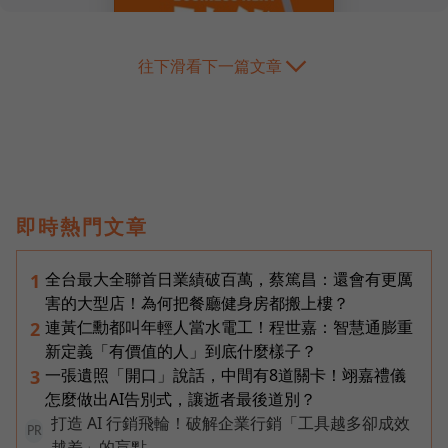
往下滑看下一篇文章
即時熱門文章
全台最大全聯首日業績破百萬，蔡篤昌：還會有更厲
1
害的大型店！為何把餐廳健身房都搬上樓？
連黃仁勳都叫年輕人當水電工！程世嘉：智慧通膨重
2
新定義「有價值的人」到底什麼樣子？
一張遺照「開口」說話，中間有8道關卡！翊嘉禮儀
3
怎麼做出AI告別式，讓逝者最後道別？
打造 AI 行銷飛輪！破解企業行銷「工具越多卻成效
PR
越差」的盲點