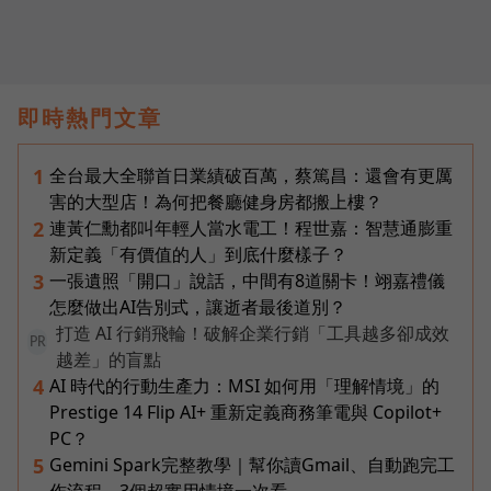
即時熱門文章
全台最大全聯首日業績破百萬，蔡篤昌：還會有更厲
1
害的大型店！為何把餐廳健身房都搬上樓？
連黃仁勳都叫年輕人當水電工！程世嘉：智慧通膨重
2
新定義「有價值的人」到底什麼樣子？
一張遺照「開口」說話，中間有8道關卡！翊嘉禮儀
3
怎麼做出AI告別式，讓逝者最後道別？
打造 AI 行銷飛輪！破解企業行銷「工具越多卻成效
PR
越差」的盲點
AI 時代的行動生產力：MSI 如何用「理解情境」的
4
Prestige 14 Flip AI+ 重新定義商務筆電與 Copilot+
PC？
Gemini Spark完整教學｜幫你讀Gmail、自動跑完工
5
作流程，3個超實用情境一次看