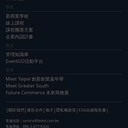
學習
新商業學校
線上課程
課程團票方案
企業內訓計畫
產品
管理知識庫
EventGO活動平台
展會
Meet Taipei 創新創業嘉年華
Meet Greater South
Future Commerce 未來商務展
|
|
|
|
|
|
關於我們
廣告合作
徵才
隱私權政策
ESG永續報告書
客服信箱：
service@bnext.com.tw
客服專線：886-2-87716326