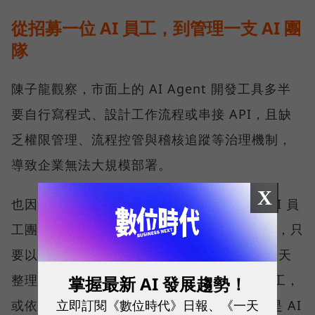
從招募一位 AI 員工，到管理一支 AI 團
隊
陳子龍觀察，市面上的 AI Agent 開發工具多半
要自行寫程式、設計工作流程或串接 API，且缺
乏權限管理、流程控管與稽核追蹤等治理機制，
導致企業無法大規模部署。
X
也因此，SUPER 8 Studio 推出能建立企業 AI 員
工團隊的平台 – ORRA，使用者不需撰寫程式，只
要以自然語言描述需求，例如：我需要一個每天
整理競品動態、9 點前發到通訊軟體的 AI 員工，
掌握最新 AI 發展趨勢！
立即訂閱《數位時代》日報、《一天
或依照 ORRA 平台引導回答三個問題，也就是 AI