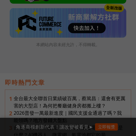
本網站內容未經允許，不得轉載。
即時熱門文章
全台最大全聯首日業績破百萬，蔡篤昌：還會有更厲
1
害的大型店！為何把餐廳健身房都搬上樓？
2026普發一萬最新進度｜國民支援金通過了嗎？我
2
能領嗎？地方發錢大盤點
角逐商模創新代表！讓改變被看見➤
立即報獎
台達電第二曲線盤點：「不發火的發電機」SOFC是
3
什麼？AI機器人、微電網、氫電池都它的局