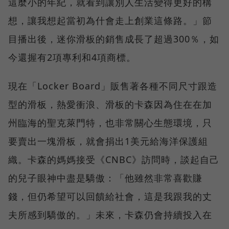
這麼小的年紀，就看到讓別人生活變得更好的構
想，讓我想起當初為什會走上創業這條路。」節
目播出後，迷你滑板的銷售成長了超過300％，如
今還握有2項專利和4項商標。
現在「Locker Board」販售著各種不同尺寸跟造
型的滑板，熱愛衝浪、滑板的卡森因為住在在加
州臨海的聖克萊門特，也非常關心生態環境，只
要賣出一塊滑板，就會捐出1美元給海洋保護組
織。卡森的媽媽接受《CNBC》訪問時，談起自己
的兒子眼神中盡是驕傲：「他雖然非常喜歡賺
錢，但仍希望可以回饋給社會，這是我跟我的丈
夫所感到驕傲的。」未來，卡森仍會持續投入在