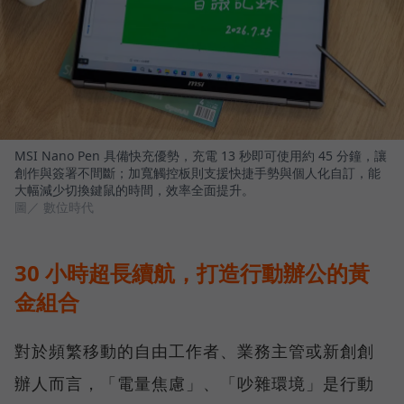
MSI Nano Pen 具備快充優勢，充電 13 秒即可使用約 45 分鐘，讓
創作與簽署不間斷；加寬觸控板則支援快捷手勢與個人化自訂，能
大幅減少切換鍵鼠的時間，效率全面提升。
圖／ 數位時代
30 小時超長續航，打造行動辦公的黃
金組合
對於頻繁移動的自由工作者、業務主管或新創創
辦人而言，「電量焦慮」、「吵雜環境」是行動