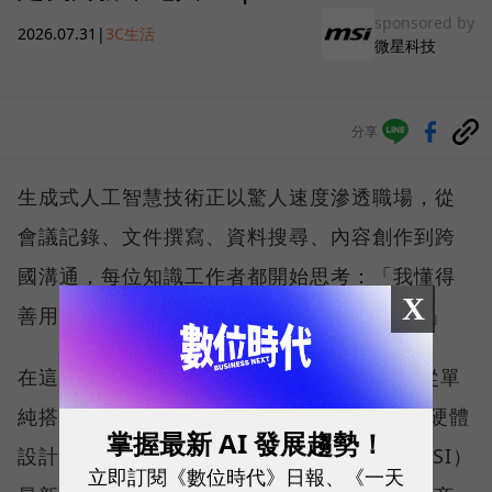
sponsored by
2026.07.31
|
3C生活
微星科技
分享
生成式人工智慧技術正以驚人速度滲透職場，從
會議記錄、文件撰寫、資料搜尋、內容創作到跨
國溝通，每位知識工作者都開始思考：「我懂得
X
善用 AI 嗎？我的硬體跟得上生產力轉型嗎？」
在這樣的氛圍下，市場對 AI PC 的期待，已從單
純搭載最新處理器，擴展到如何將 AI 算力、硬體
掌握最新 AI 發展趨勢！
設計與真實使用情境無縫整合。微星科技（MSI）
立即訂閱《數位時代》日報、《一天