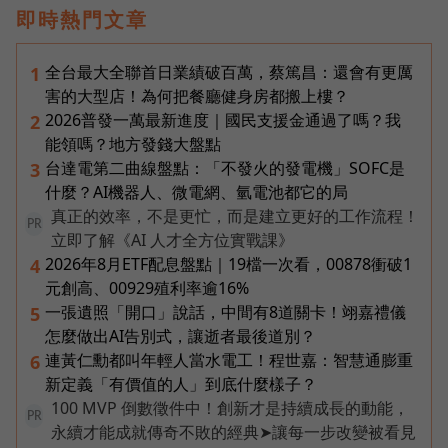
即時熱門文章
全台最大全聯首日業績破百萬，蔡篤昌：還會有更厲
1
害的大型店！為何把餐廳健身房都搬上樓？
2026普發一萬最新進度｜國民支援金通過了嗎？我
2
能領嗎？地方發錢大盤點
台達電第二曲線盤點：「不發火的發電機」SOFC是
3
什麼？AI機器人、微電網、氫電池都它的局
真正的效率，不是更忙，而是建立更好的工作流程！
PR
立即了解《AI 人才全方位實戰課》
2026年8月ETF配息盤點｜19檔一次看，00878衝破1
4
元創高、00929殖利率逾16%
一張遺照「開口」說話，中間有8道關卡！翊嘉禮儀
5
怎麼做出AI告別式，讓逝者最後道別？
連黃仁勳都叫年輕人當水電工！程世嘉：智慧通膨重
6
新定義「有價值的人」到底什麼樣子？
100 MVP 倒數徵件中！創新才是持續成長的動能，
PR
永續才能成就傳奇不敗的經典➤讓每一步改變被看見