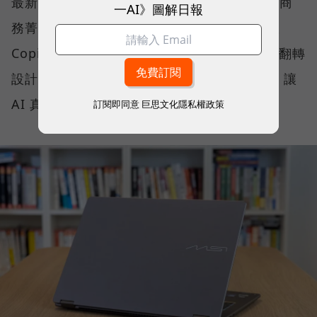
最新推出的 Prestige 14 Flip AI+，正是專為商
一AI》圖解日報
務菁英與專業人士打造的解方。它結合了微軟
Copilot+ PC 架構、本地端 AI 運算、2-in-1 翻轉
設計、高畫質 OLED 顯示器與全天候續航力，讓
AI 真正流暢地融入日常工作流程。
訂閱即同意
巨思文化隱私權政策