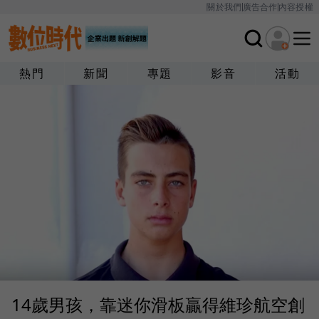
關於我們
廣告合作
內容授權
熱門
新聞
專題
影音
活動
14歲男孩，靠迷你滑板贏得維珍航空創