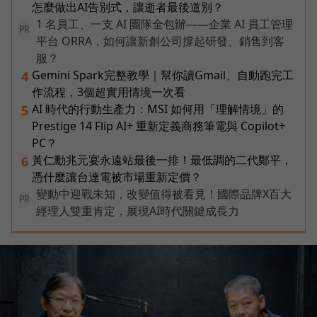
怎麼做出AI告別式，讓逝者最後道別？
1 名員工、一支 AI 團隊全包辦——企業 AI 員工管理
PR
平台 ORRA，如何讓新創公司撐起研發、銷售到客
服？
Gemini Spark完整教學｜幫你讀Gmail、自動跑完工
4
作流程，3個超實用情境一次看
AI 時代的行動生產力：MSI 如何用「理解情境」的
5
Prestige 14 Flip AI+ 重新定義商務筆電與 Copilot+
PC？
黃仁勳兆元宴永遠站最後一排！最低調的二代鄭平，
6
憑什麼讓台達電被市場重新定價？
變動中迎戰未知，改變值得被看見！國際品牌X百大
PR
經理人雙重肯定，展現AI時代關鍵成長力