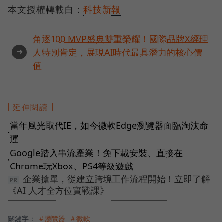
本文授權轉載自：
科技新報
角逐100 MVP盛典雙重榮耀！國際品牌X經理
➜
人特別肯定，展現AI時代最具潛力的核心價
值
延伸閱讀
當年風光取代IE，如今微軟Edge瀏覽器面臨淘汰命
●
運
Google踏入串流產業！免下載安裝、直接在
●
Chrome玩Xbox、PS4等級遊戲
企業搶單，從建立跨境工作流程開始！立即了解
《AI 人才全方位實戰課》
關鍵字：
＃瀏覽器
＃微軟