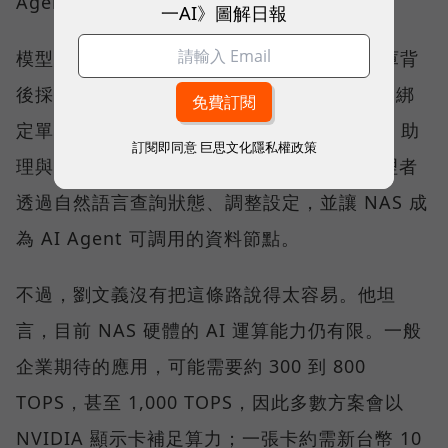
Agent。
一AI》圖解日報
模型的選擇權，QNAP 刻意留給客戶。知識庫背
後採用哪一個模型，可由企業依需求決定，不綁
定單一 AI 供應商。QNAP 也以 QuAgent AI 助
訂閱即同意
巨思文化隱私權政策
理與模型情境協定（MCP）相關能力，讓管理者
透過自然語言查詢狀態、調整設定，並讓 NAS 成
為 AI Agent 可調用的資料節點。
不過，劉文義沒有把這條路說得太容易。他坦
言，目前 NAS 硬體的 AI 運算能力仍有限。一般
企業期待的應用，可能需要約 300 到 800
TOPS，甚至 1,000 TOPS，因此多數方案會以
NVIDIA 顯示卡補足算力；一張卡約需新台幣 10