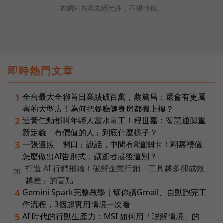
本網站內容未經允許，不得轉載。
即時熱門文章
全台最大全聯首日業績破百萬，蔡篤昌：還會有更厲
1
害的大型店！為何把餐廳健身房都搬上樓？
連黃仁勳都叫年輕人當水電工！程世嘉：智慧通膨重
2
新定義「有價值的人」到底什麼樣子？
一張遺照「開口」說話，中間有8道關卡！翊嘉禮儀
3
怎麼做出AI告別式，讓逝者最後道別？
打造 AI 行銷飛輪！破解企業行銷「工具越多卻成效
PR
越差」的盲點
Gemini Spark完整教學｜幫你讀Gmail、自動跑完工
4
作流程，3個超實用情境一次看
AI 時代的行動生產力：MSI 如何用「理解情境」的
5