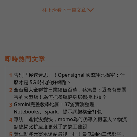
往下滑看下一篇文章
即時熱門文章
告別「極速迷思」！Opensignal 國際評比揭密：什
1
麼才是 5G 時代的好網路？
全台最大全聯首日業績破百萬，蔡篤昌：還會有更厲
2
害的大型店！為何把餐廳健身房都搬上樓？
Gemini完整教學地圖！37篇實測整理，
3
Notebooks、Spark、提示詞架構全打包
專訪｜進貨沒變快，momo為何仍導入機器人？物流
4
副總揭比拚速度更棘手的缺工難題
黃仁勳兆元宴永遠站最後一排！最低調的二代鄭平，
5