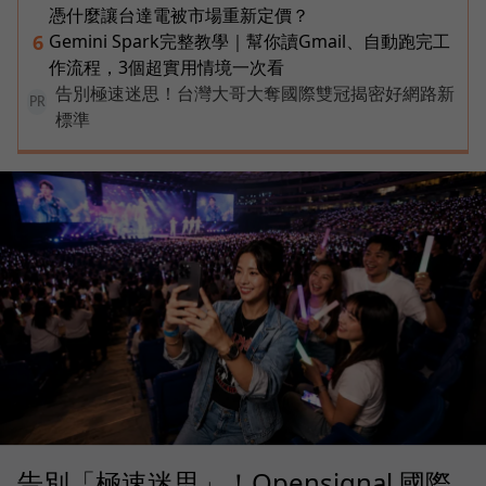
憑什麼讓台達電被市場重新定價？
Gemini Spark完整教學｜幫你讀Gmail、自動跑完工
6
作流程，3個超實用情境一次看
告別極速迷思！台灣大哥大奪國際雙冠揭密好網路新
PR
標準
告別「極速迷思」！Opensignal 國際