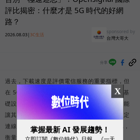
評比揭密：什麼才是 5G 時代的好網
路？
sponsored by
2026.08.03
|
3C生活
台灣大哥大
分享
過去，下載速度是評價電信服務的重要指標，但
X
在 5G 成為工作、娛樂、生活不可或缺的數位基
礎設施後，消費者發現，再快的網速，如果不能
讓其在人潮聚集、高速移動或室內空間維持穩定
連線，即無法轉換成好的使用體驗，也因如此，
掌握最新 AI 發展趨勢！
衡量「好網路」的標準，也逐漸從追求測速數
立即訂閱《數位時代》日報、《一天