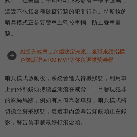
式」。在美國，平均每40.8秒就有一輛車遭竊，
這還不包括各種破窗行竊的犯罪行為。特斯拉的
哨兵模式正是要替車主監控車輛，防止愛車遭
竊。
AI提升效率，永續決定未來！全球永續指標
➜
企業認證☀️100 MVP等你角逐雙獎榮譽
哨兵模式啟動後，系統會進入待機狀態，利用車
上的外部鏡頭持續監測潛在威脅，一旦發現犯罪
的蛛絲馬跡，例如有人倚靠著車身，哨兵模式將
切換至警戒狀態，透過車內螢幕告知鏡頭正在錄
影，警告偷車賊最好打消念頭。