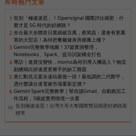
即時熱門文章
告別「極速迷思」！Opensignal 國際評比揭密：什
1
麼才是 5G 時代的好網路？
全台最大全聯首日業績破百萬，蔡篤昌：還會有更厲
2
害的大型店！為何把餐廳健身房都搬上樓？
Gemini完整教學地圖！37篇實測整理，
3
Notebooks、Spark、提示詞架構全打包
專訪｜進貨沒變快，momo為何仍導入機器人？物流
4
副總揭比拚速度更棘手的缺工難題
黃仁勳兆元宴永遠站最後一排！最低調的二代鄭平，
5
憑什麼讓台達電被市場重新定價？
Gemini Spark完整教學｜幫你讀Gmail、自動跑完工
6
作流程，3個超實用情境一次看
告別極速迷思！台灣大哥大奪國際雙冠揭密好網路新
PR
標準