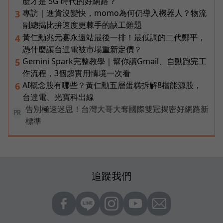
麼才是 5G 時代的好網路？
專訪｜進貨沒變快，momo為何仍導入機器人？物流
3
副總揭比拚速度更棘手的缺工難題
黃仁勳兆元宴永遠站最後一排！最低調的二代鄭平，
4
憑什麼讓台達電被市場重新定價？
Gemini Spark完整教學｜幫你讀Gmail、自動跑完工
5
作流程，3個超實用情境一次看
AI概念股有哪些？黃仁勳五層蛋糕拆解8檔能源股，
6
台達電、光寶科出線
告別極速迷思！台灣大哥大奪國際雙冠揭密好網路新
PR
標準
追蹤我們