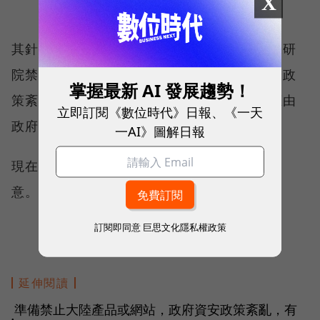
X
定
其針對採購中國電信設備、連結中國網站、工研
院禁用華為手機展開討論，並認為政府的資安政
掌握最新 AI 發展趨勢！
策紊亂，不應由行政院資安處長出面說明，應由
立即訂閱《數位時代》日報、《一天
政府資安長出面。
一AI》圖解日報
現在行政院指派陳其邁為資安長，頗有回應之
意。
訂閱即同意
巨思文化隱私權政策
延伸閱讀
準備禁止大陸產品或網站，政府資安政策紊亂，有
●