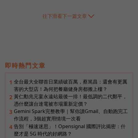
往下滑看下一篇文章
即時熱門文章
全台最大全聯首日業績破百萬，蔡篤昌：還會有更厲
1
害的大型店！為何把餐廳健身房都搬上樓？
黃仁勳兆元宴永遠站最後一排！最低調的二代鄭平，
2
憑什麼讓台達電被市場重新定價？
Gemini Spark完整教學｜幫你讀Gmail、自動跑完工
3
作流程，3個超實用情境一次看
告別「極速迷思」！Opensignal 國際評比揭密：什
4
麼才是 5G 時代的好網路？