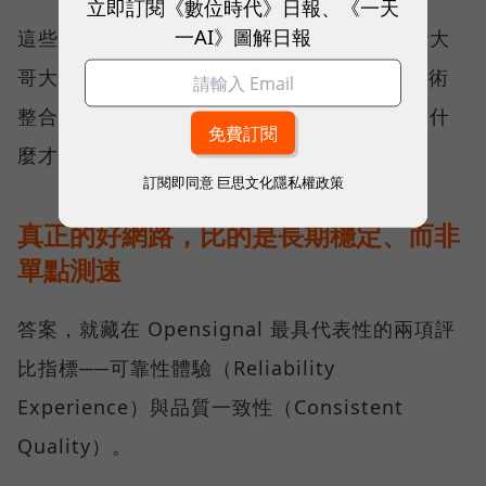
立即訂閱《數位時代》日報、《一天
一AI》圖解日報
這些獎項反映的不只是網路順暢，更代表台灣大
哥大長期投入頻譜布局、基地台建設與 5G 技術
整合所累積的成果，也讓外界重新思考：究竟什
麼才是真正的好網路？
訂閱即同意
巨思文化隱私權政策
真正的好網路，比的是長期穩定、而非
單點測速
答案，就藏在 Opensignal 最具代表性的兩項評
比指標──可靠性體驗（Reliability
Experience）與品質一致性（Consistent
Quality）。