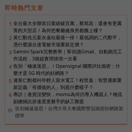
即時熱門文章
全台最大全聯首日業績破百萬，蔡篤昌：還會有更厲
1
害的大型店！為何把餐廳健身房都搬上樓？
黃仁勳兆元宴永遠站最後一排！最低調的二代鄭平，
2
憑什麼讓台達電被市場重新定價？
Gemini Spark完整教學｜幫你讀Gmail、自動跑完工
3
作流程，3個超實用情境一次看
告別「極速迷思」！Opensignal 國際評比揭密：什
4
麼才是 5G 時代的好網路？
連黃仁勳都叫年輕人當水電工！程世嘉：智慧通膨重
5
新定義「有價值的人」到底什麼樣子？
專訪｜進貨沒變快，momo為何仍導入機器人？物流
6
副總揭比拚速度更棘手的缺工難題
告別極速迷思！台灣大哥大奪國際雙冠揭密好網路新
PR
標準