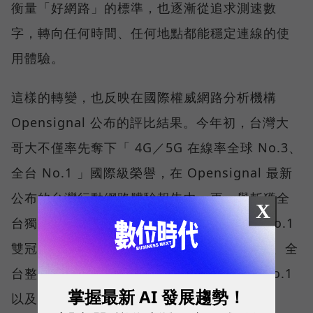
衡量「好網路」的標準，也逐漸從追求測速數
字，轉向任何時間、任何地點都能穩定連線的使
用體驗。
這樣的轉變，也反映在國際權威網路分析機構
Opensignal 公布的評比結果。今年初，台灣大
哥大不僅率先奪下「 4G／5G 在線率全球 No.3、
全台 No.1 」國際級榮譽，在 Opensignal 最新
公布的台灣行動網路體驗報告中，更一舉斬獲全
X
台獨有的「可靠性體驗」與「品質一致性」No.1
雙冠王，同時，包辦全台整體影音體驗 No.1、全
台整體語音體驗 No.1、全台 5G 語音體驗 No.1
掌握最新 AI 發展趨勢！
以及全台網路在線率 No.1 多項榮譽。