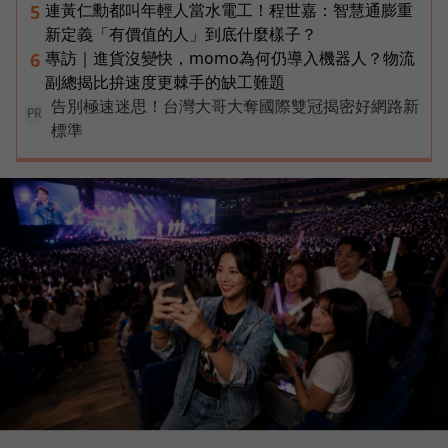
連黃仁勳都叫年輕人當水電工！程世嘉：智慧通膨重
5
新定義「有價值的人」到底什麼樣子？
專訪｜進貨沒變快，momo為何仍導入機器人？物流
6
副總揭比拚速度更棘手的缺工難題
告別極速迷思！台灣大哥大奪國際雙冠揭密好網路新
PR
標準