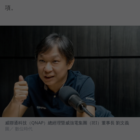
項。
威聯通科技（QNAP）總經理暨威強電集團（IEI）董事長 劉文義
圖／ 數位時代