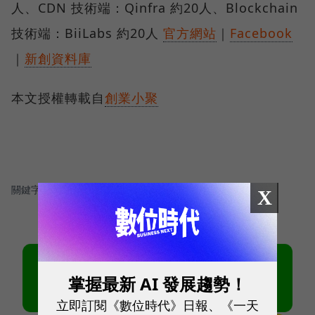
人、CDN 技術端：Qinfra 約20人、Blockchain
技術端：BiiLabs 約20人
官方網站
｜
Facebook
｜
新創資料庫
本文授權轉載自
創業小聚
關鍵字：
＃流量數據管理與分析
＃Meet創業之星
＃區塊鏈
X
掌握最新 AI 發展趨勢！
立即訂閱《數位時代》日報、《一天