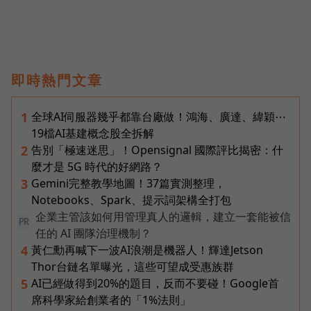
即時熱門文章
全球AI伺服器幾乎都靠台廠做！鴻海、廣達、緯穎⋯
1
19檔AI基建概念股全拆解
告別「極速迷思」！Opensignal 國際評比揭密：什
2
麼才是 5G 時代的好網路？
Gemini完整教學地圖！37篇實測整理，
3
Notebooks、Spark、提示詞架構全打包
企業主管該如何用管理真人的邏輯，建立一套能被信
PR
任的 AI 團隊治理機制？
黃仁勳再喊下一波AI浪潮是機器人！輝達Jetson
4
Thor台鏈名單曝光，這些可望成受惠族群
AI已經做得到20%的題目，反而不要碰！Google首
5
席科學家給創業者的「1%法則」