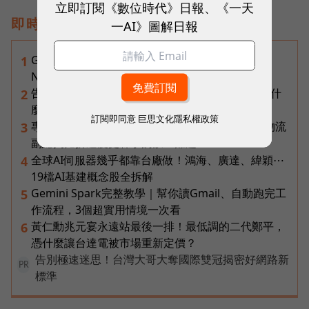
立即訂閱《數位時代》日報、《一天
即時熱門文章
一AI》圖解日報
Gemini完整教學地圖！37篇實測整理，
1
Notebooks、Spark、提示詞架構全打包
告別「極速迷思」！Opensignal 國際評比揭密：什
2
麼才是 5G 時代的好網路？
訂閱即同意
巨思文化隱私權政策
專訪｜進貨沒變快，momo為何仍導入機器人？物流
3
副總揭比拚速度更棘手的缺工難題
全球AI伺服器幾乎都靠台廠做！鴻海、廣達、緯穎⋯
4
19檔AI基建概念股全拆解
Gemini Spark完整教學｜幫你讀Gmail、自動跑完工
5
作流程，3個超實用情境一次看
黃仁勳兆元宴永遠站最後一排！最低調的二代鄭平，
6
憑什麼讓台達電被市場重新定價？
告別極速迷思！台灣大哥大奪國際雙冠揭密好網路新
PR
標準