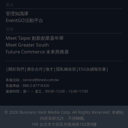
產品
管理知識庫
EventGO活動平台
展會
Meet Taipei 創新創業嘉年華
Meet Greater South
Future Commerce 未來商務展
|
|
|
|
|
|
關於我們
廣告合作
徵才
隱私權政策
ESG永續報告書
客服信箱：
service@bnext.com.tw
客服專線：886-2-87716326
服務時間：週一 ～ 週五：09:30~12:00；13:30~17:00
© 2026 Business Next Media Corp. All Rights Reserved. 本網站
內容未經允許，不得轉載。
106 台北市大安區光復南路102號9樓