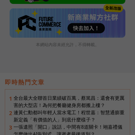
本網站內容未經允許，不得轉載。
即時熱門文章
全台最大全聯首日業績破百萬，蔡篤昌：還會有更厲
1
害的大型店！為何把餐廳健身房都搬上樓？
連黃仁勳都叫年輕人當水電工！程世嘉：智慧通膨重
2
新定義「有價值的人」到底什麼樣子？
一張遺照「開口」說話，中間有8道關卡！翊嘉禮儀
3
怎麼做出AI告別式，讓逝者最後道別？