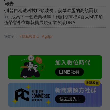
●
報告
川普自稱遭科技巨頭歧視，羨慕歐盟的高額罰款
●
成為下一個產業標竿！施耐德電機X百大MVP加
值榮譽🌏立即報獎展現企業永續DNA
關鍵字：
＃隱私與資安
＃gdpr