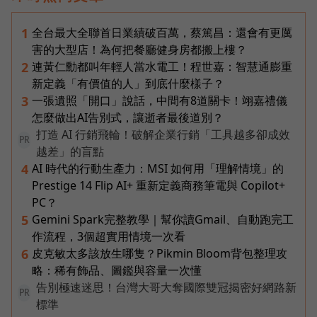
全台最大全聯首日業績破百萬，蔡篤昌：還會有更厲
1
害的大型店！為何把餐廳健身房都搬上樓？
連黃仁勳都叫年輕人當水電工！程世嘉：智慧通膨重
2
新定義「有價值的人」到底什麼樣子？
一張遺照「開口」說話，中間有8道關卡！翊嘉禮儀
3
怎麼做出AI告別式，讓逝者最後道別？
打造 AI 行銷飛輪！破解企業行銷「工具越多卻成效
PR
越差」的盲點
AI 時代的行動生產力：MSI 如何用「理解情境」的
4
Prestige 14 Flip AI+ 重新定義商務筆電與 Copilot+
PC？
Gemini Spark完整教學｜幫你讀Gmail、自動跑完工
5
作流程，3個超實用情境一次看
皮克敏太多該放生哪隻？Pikmin Bloom背包整理攻
6
略：稀有飾品、圖鑑與容量一次懂
告別極速迷思！台灣大哥大奪國際雙冠揭密好網路新
PR
標準