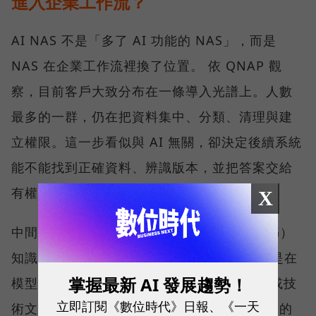
進入企業工作流？
AI NAS 不是「多了 AI 功能的 NAS」，而是
NAS 在企業工作流裡換了位置。 依 QNAP 觀
察，目前客戶大致分布在一條導入光譜上。人數
最多的一群，仍在把資料集中、分類、清理與建
立權限。這一步看似與 AI 無關，卻決定後續系統
能不能找到正確資料、辨識版本，並把答案交給
有權限的人。
X
中間一群開始建置私有的檢索增強生成（RAG）
知識庫。RAG 並不是重新訓練一個模型，而是在
掌握最新 AI 發展趨勢！
模型回答前，先從企業的 SOP、合約、法規或技
立即訂閱《數位時代》日報、《一天
術文件中取回相關內容，再產生附有來源依據的