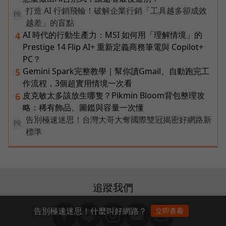
打造 AI 行銷飛輪！破解企業行銷「工具越多卻成效
PR
越差」的盲點
AI 時代的行動生產力：MSI 如何用「理解情境」的
4
Prestige 14 Flip AI+ 重新定義商務筆電與 Copilot+
PC？
Gemini Spark完整教學｜幫你讀Gmail、自動跑完工
5
作流程，3個超實用情境一次看
皮克敏太多該放生哪隻？Pikmin Bloom背包整理攻
6
略：稀有飾品、圖鑑與容量一次懂
告別極速迷思！台灣大哥大奪國際雙冠揭密好網路新
PR
標準
追蹤我們
告別極速迷思！什麼叫好網路？
立即查看