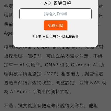
一AI》圖解日報
答案。QNAP 以 Qsirch 的語意搜尋能力協助建
構這類應用，協助企業建立私有知識庫；而走在
最前面的少數企業，則已經嘗試地端推論與 AI
Agent。
訂閱即同意
巨思文化隱私權政策
模型的選擇權，QNAP 刻意留給客戶。知識庫背
後採用哪一個模型，可由企業依需求決定，不綁
定單一 AI 供應商。QNAP 也以 QuAgent AI 助
理與模型情境協定（MCP）相關能力，讓管理者
透過自然語言查詢狀態、調整設定，並讓 NAS 成
為 AI Agent 可調用的資料節點。
不過，劉文義沒有把這條路說得太容易。他坦