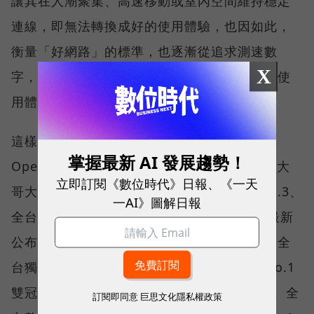
讓其在人潮聚集、高速移動或室內空間維持穩定
連線，即無法轉換成好的使用體驗，也因如此，
衡量「好網路」的標準，也逐漸從追求測速數
X
字，轉向任何時間、任何地點都能穩定連線的使
用體驗。
這樣的轉變，也反映在國際權威網路分析機構
掌握最新 AI 發展趨勢！
Opensignal 公布的評比結果。今年初，台灣大
立即訂閱《數位時代》日報、《一天
哥大不僅率先奪下「 4G／5G 在線率全球 No.3、
一AI》圖解日報
全台 No.1 」國際級榮譽，在 Opensignal 最新
公布的台灣行動網路體驗報告中，更一舉斬獲全
台獨有的「可靠性體驗」與「品質一致性」No.1
雙冠王，同時，包辦全台整體影音體驗 No.1、全
訂閱即同意
巨思文化隱私權政策