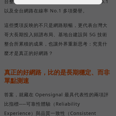
台整體語音體驗 No.1、全台 5G 語音體驗 No.1
以及全台網路在線率 No.1 多項榮譽。
這些獎項反映的不只是網路順暢，更代表台灣大
哥大長期投入頻譜布局、基地台建設與 5G 技術
整合所累積的成果，也讓外界重新思考：究竟什
麼才是真正的好網路？
真正的好網路，比的是長期穩定、而非
單點測速
答案，就藏在 Opensignal 最具代表性的兩項評
比指標──可靠性體驗（Reliability
Experience）與品質一致性（Consistent