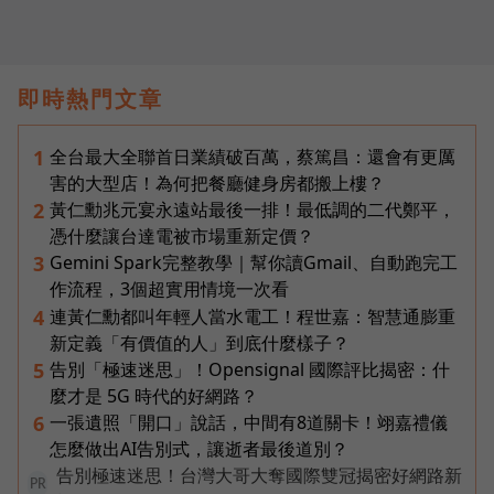
即時熱門文章
全台最大全聯首日業績破百萬，蔡篤昌：還會有更厲
1
害的大型店！為何把餐廳健身房都搬上樓？
黃仁勳兆元宴永遠站最後一排！最低調的二代鄭平，
2
憑什麼讓台達電被市場重新定價？
Gemini Spark完整教學｜幫你讀Gmail、自動跑完工
3
作流程，3個超實用情境一次看
連黃仁勳都叫年輕人當水電工！程世嘉：智慧通膨重
4
新定義「有價值的人」到底什麼樣子？
告別「極速迷思」！Opensignal 國際評比揭密：什
5
麼才是 5G 時代的好網路？
一張遺照「開口」說話，中間有8道關卡！翊嘉禮儀
6
怎麼做出AI告別式，讓逝者最後道別？
告別極速迷思！台灣大哥大奪國際雙冠揭密好網路新
PR