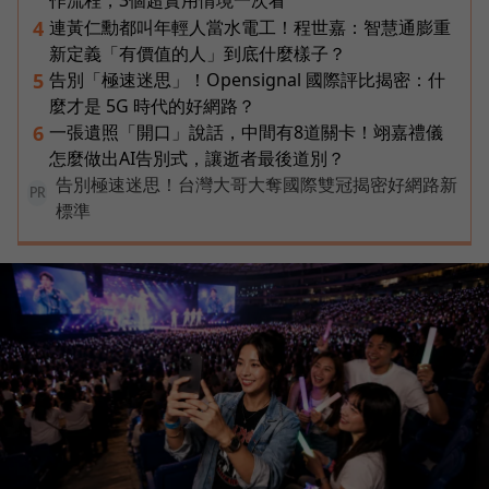
連黃仁勳都叫年輕人當水電工！程世嘉：智慧通膨重
4
新定義「有價值的人」到底什麼樣子？
告別「極速迷思」！Opensignal 國際評比揭密：什
5
麼才是 5G 時代的好網路？
一張遺照「開口」說話，中間有8道關卡！翊嘉禮儀
6
怎麼做出AI告別式，讓逝者最後道別？
告別極速迷思！台灣大哥大奪國際雙冠揭密好網路新
PR
標準