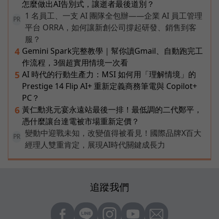
怎麼做出AI告別式，讓逝者最後道別？
1 名員工、一支 AI 團隊全包辦——企業 AI 員工管理
PR
平台 ORRA，如何讓新創公司撐起研發、銷售到客
服？
Gemini Spark完整教學｜幫你讀Gmail、自動跑完工
4
作流程，3個超實用情境一次看
AI 時代的行動生產力：MSI 如何用「理解情境」的
5
Prestige 14 Flip AI+ 重新定義商務筆電與 Copilot+
PC？
黃仁勳兆元宴永遠站最後一排！最低調的二代鄭平，
6
憑什麼讓台達電被市場重新定價？
變動中迎戰未知，改變值得被看見！國際品牌X百大
PR
經理人雙重肯定，展現AI時代關鍵成長力
追蹤我們