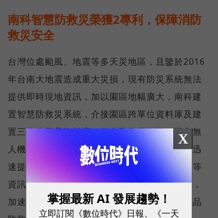
南科智慧防救災榮獲2專利，保障消防
救災安全
台灣位處颱風、地震等多天災地區，且鑒於2016
年台南大地震造成重大災損，現有防災系統無法
提供即時現地資訊，加以園區地幅廣大，南科建
置智慧防救災系統，介接園區跨單位資料庫及建
置三維化學品資料庫，整合防救災資訊，導入無
X
人機巡檢及可攜式質譜儀，以三維視覺化方式迅
速提供完整的消防救災需求化學品、室內圖資等
資訊，保障救災人員安全，提升災前預防措施，
掌握最新 AI 發展趨勢！
加速救災決策；並於今年榮獲「視覺化之化學品
立即訂閱《數位時代》日報、《一天