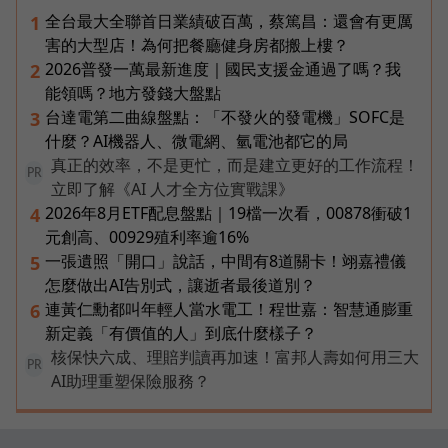
全台最大全聯首日業績破百萬，蔡篤昌：還會有更厲
1
害的大型店！為何把餐廳健身房都搬上樓？
2026普發一萬最新進度｜國民支援金通過了嗎？我
2
能領嗎？地方發錢大盤點
台達電第二曲線盤點：「不發火的發電機」SOFC是
3
什麼？AI機器人、微電網、氫電池都它的局
真正的效率，不是更忙，而是建立更好的工作流程！
PR
立即了解《AI 人才全方位實戰課》
2026年8月ETF配息盤點｜19檔一次看，00878衝破1
4
元創高、00929殖利率逾16%
一張遺照「開口」說話，中間有8道關卡！翊嘉禮儀
5
怎麼做出AI告別式，讓逝者最後道別？
連黃仁勳都叫年輕人當水電工！程世嘉：智慧通膨重
6
新定義「有價值的人」到底什麼樣子？
核保快六成、理賠判讀再加速！富邦人壽如何用三大
PR
AI助理重塑保險服務？