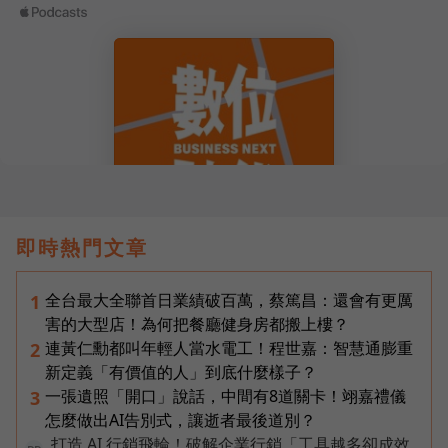
即時熱門文章
全台最大全聯首日業績破百萬，蔡篤昌：還會有更厲
1
害的大型店！為何把餐廳健身房都搬上樓？
連黃仁勳都叫年輕人當水電工！程世嘉：智慧通膨重
2
新定義「有價值的人」到底什麼樣子？
一張遺照「開口」說話，中間有8道關卡！翊嘉禮儀
3
怎麼做出AI告別式，讓逝者最後道別？
打造 AI 行銷飛輪！破解企業行銷「工具越多卻成效