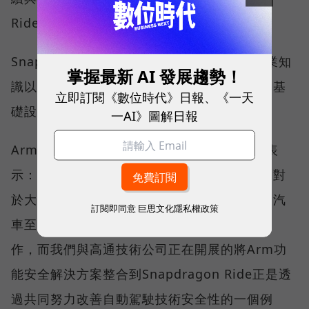
Ride等安全、強大和高效的汽車解決方案。
Snapdragon Ride整合了汽車生態系統的專業知
掌握最新 AI 發展趨勢！
識以滿足汽車相關標準以及安全硬體和軟體的基
立即訂閱《數位時代》日報、《一天
礎設施。
一AI》圖解日報
Arm汽車和物聯網業務線副總裁Chet Babla表
示：「整合了最高級別功能安全性的解決方案對
於大規模部署先進駕駛員輔助系統和自動駕駛汽
訂閱即同意
巨思文化隱私權政策
車至關重要，行動的未來要求整個產業一同合
作，而我們與高通技術公司正在開展的將Arm功
能安全解決方案整合到Snapdragon Ride正是透
過共同努力改善自動駕駛技術安全性的一個例