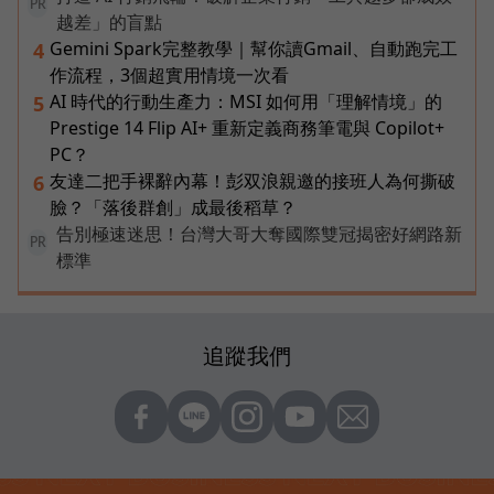
PR
越差」的盲點
Gemini Spark完整教學｜幫你讀Gmail、自動跑完工
4
作流程，3個超實用情境一次看
AI 時代的行動生產力：MSI 如何用「理解情境」的
5
Prestige 14 Flip AI+ 重新定義商務筆電與 Copilot+
PC？
友達二把手裸辭內幕！彭双浪親邀的接班人為何撕破
6
臉？「落後群創」成最後稻草？
告別極速迷思！台灣大哥大奪國際雙冠揭密好網路新
PR
標準
追蹤我們