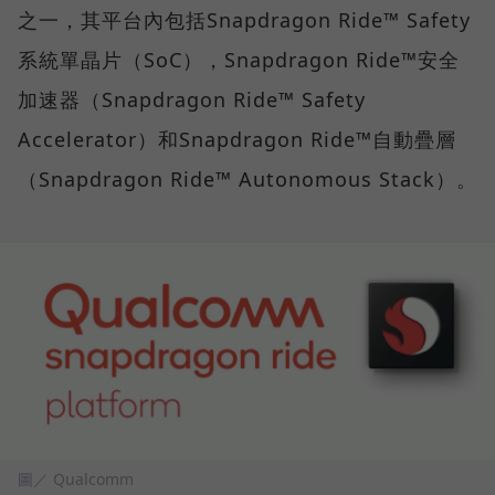
之一，其平台內包括Snapdragon Ride™ Safety
系統單晶片（SoC），Snapdragon Ride™安全
加速器（Snapdragon Ride™ Safety
Accelerator）和Snapdragon Ride™自動疊層
（Snapdragon Ride™ Autonomous Stack）。
圖／ Qualcomm