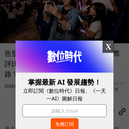
X
告別「極速迷思」！Opensignal 國際
評比揭密：什麼才是 5G 時代的好網
路？
掌握最新 AI 發展趨勢！
sponsored by
2026.08.03
|
3C生活
台灣大哥大
立即訂閱《數位時代》日報、《一天
一AI》圖解日報
分享
過去，下載速度是評價電信服務的重要指標，但