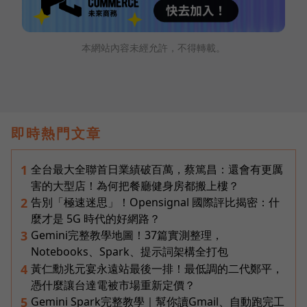
本網站內容未經允許，不得轉載。
即時熱門文章
全台最大全聯首日業績破百萬，蔡篤昌：還會有更厲
1
害的大型店！為何把餐廳健身房都搬上樓？
告別「極速迷思」！Opensignal 國際評比揭密：什
2
麼才是 5G 時代的好網路？
Gemini完整教學地圖！37篇實測整理，
3
Notebooks、Spark、提示詞架構全打包
黃仁勳兆元宴永遠站最後一排！最低調的二代鄭平，
4
憑什麼讓台達電被市場重新定價？
Gemini Spark完整教學｜幫你讀Gmail、自動跑完工
5