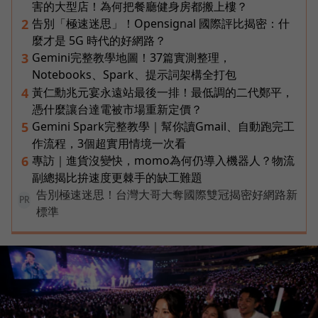
害的大型店！為何把餐廳健身房都搬上樓？
告別「極速迷思」！Opensignal 國際評比揭密：什
2
麼才是 5G 時代的好網路？
Gemini完整教學地圖！37篇實測整理，
3
Notebooks、Spark、提示詞架構全打包
黃仁勳兆元宴永遠站最後一排！最低調的二代鄭平，
4
憑什麼讓台達電被市場重新定價？
Gemini Spark完整教學｜幫你讀Gmail、自動跑完工
5
作流程，3個超實用情境一次看
專訪｜進貨沒變快，momo為何仍導入機器人？物流
6
副總揭比拚速度更棘手的缺工難題
告別極速迷思！台灣大哥大奪國際雙冠揭密好網路新
PR
標準