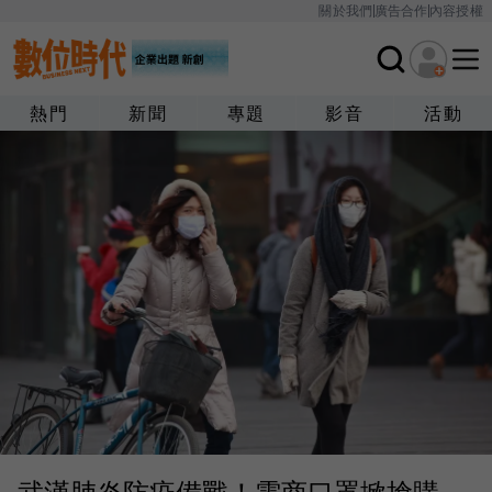
關於我們
廣告合作
內容授權
熱門
新聞
專題
影音
活動
武漢肺炎防疫備戰！電商口罩掀搶購