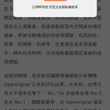
訂閱即同意
巨思文化隱私權政策
在 5G 成為工作、娛樂、生活不可或缺的數位基
礎設施後，消費者發現，再快的網速，如果不能
讓其在人潮聚集、高速移動或室內空間維持穩定
連線，即無法轉換成好的使用體驗，也因如此，
衡量「好網路」的標準，也逐漸從追求測速數
字，轉向任何時間、任何地點都能穩定連線的使
用體驗。
這樣的轉變，也反映在國際權威網路分析機構
Opensignal 公布的評比結果。今年初，台灣大
哥大不僅率先奪下「 4G／5G 在線率全球 No.3、
全台 No.1 」國際級榮譽，在 Opensignal 最新