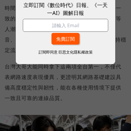
立即訂閱《數位時代》日報、《一天
時間、不同地點、不同網路負載下，都能維持一
一AI》圖解日報
致的網路服務品質。無論是在跨年晚會、球賽等
人潮密集場域，或是在高速移動時觀看串流影
音、傳送 LINE 訊息、分享社群動態，確保維持穩
定流暢，不因環境改變而明顯降速。
訂閱即同意
巨思文化隱私權政策
台灣大哥大能同時拿下這兩項全台第一，不僅代
表網路速度表現優異，更證明其網路基礎建設具
備高度穩定性與韌性，能在各種使用情境下提供
一致且可靠的連線品質。