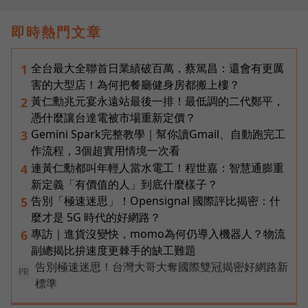
即時熱門文章
全台最大全聯首日業績破百萬，蔡篤昌：還會有更厲
1
害的大型店！為何把餐廳健身房都搬上樓？
黃仁勳兆元宴永遠站最後一排！最低調的二代鄭平，
2
憑什麼讓台達電被市場重新定價？
Gemini Spark完整教學｜幫你讀Gmail、自動跑完工
3
作流程，3個超實用情境一次看
連黃仁勳都叫年輕人當水電工！程世嘉：智慧通膨重
4
新定義「有價值的人」到底什麼樣子？
告別「極速迷思」！Opensignal 國際評比揭密：什
5
麼才是 5G 時代的好網路？
專訪｜進貨沒變快，momo為何仍導入機器人？物流
6
副總揭比拚速度更棘手的缺工難題
告別極速迷思！台灣大哥大奪國際雙冠揭密好網路新
PR
標準