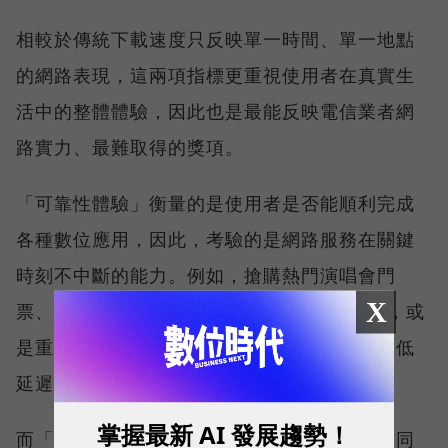
相較於傳統下載速度只反映單一時間、單一地點
的網路表現，這兩項指標更重視使用者在真實生
活中的整體體驗，因此也是最能反映電信業者網
路實力、最難取得的獎項。
「可靠性體驗」衡量的是使用者是否能順利完成
各種數位應用，因此，考驗的是網路服務在關鍵
時刻不中斷的能力。例如，搶購熱門演唱會門
X
票、秒殺限量商品、超商結帳掃描 QR Code，或
是重要的線上會議，都需要網路能即時回應、低
延遲且持續運作。
掌握最新 AI 發展趨勢！
而「品質一致性」則是衡量電信業者可否在不同