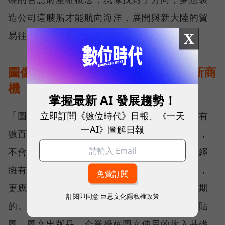
造公司這艘船才能航向海洋，展開與新大陸的貿
易往來。
X
圖像IP產業市場無限 致力開拓市場新商
機
掌握最新 AI 發展趨勢！
立即訂閱《數位時代》日報、《一天
「圖像產品IP授權的市場無比大，好比迪士尼有
一AI》圖解日報
數百個以上的角色、肖像，粉絲喜歡某個肖像，
不會問它是產自哪一國，所以還沒出過國就已經
擁有馬來西亞、美國粉絲團的『米滷蛋』圖像，
更應該跨出國門大舉行銷，效益倍增是可以預期
訂閱即同意
巨思文化隱私權政策
的。」陳心怡積極規劃事業新觸角，在固定的貼
圖、圖文出版品、企業授權圖文使用的收入基礎