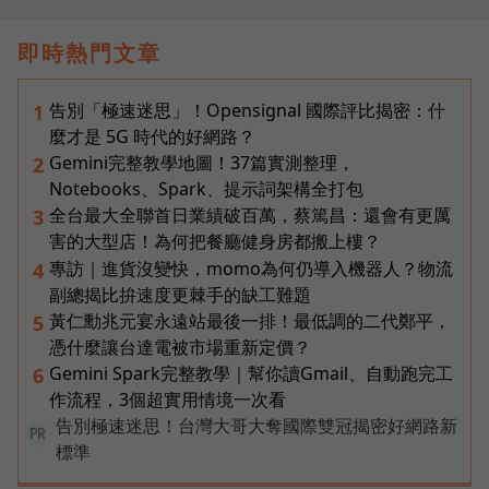
即時熱門文章
告別「極速迷思」！Opensignal 國際評比揭密：什
1
麼才是 5G 時代的好網路？
Gemini完整教學地圖！37篇實測整理，
2
Notebooks、Spark、提示詞架構全打包
全台最大全聯首日業績破百萬，蔡篤昌：還會有更厲
3
害的大型店！為何把餐廳健身房都搬上樓？
專訪｜進貨沒變快，momo為何仍導入機器人？物流
4
副總揭比拚速度更棘手的缺工難題
黃仁勳兆元宴永遠站最後一排！最低調的二代鄭平，
5
憑什麼讓台達電被市場重新定價？
Gemini Spark完整教學｜幫你讀Gmail、自動跑完工
6
作流程，3個超實用情境一次看
告別極速迷思！台灣大哥大奪國際雙冠揭密好網路新
PR
標準