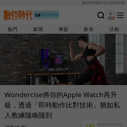
關於我們
廣告合作
內容授權
熱門
新聞
專題
影音
活動
Wondercise將你的Apple Watch再升
級，透過「即時動作比對技術」猶如私
人教練隨喚隨到
sponsored by
2020.10.28
|