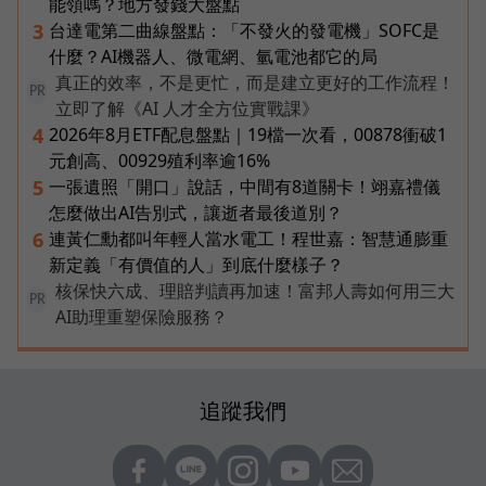
能領嗎？地方發錢大盤點
台達電第二曲線盤點：「不發火的發電機」SOFC是
3
什麼？AI機器人、微電網、氫電池都它的局
真正的效率，不是更忙，而是建立更好的工作流程！
PR
立即了解《AI 人才全方位實戰課》
2026年8月ETF配息盤點｜19檔一次看，00878衝破1
4
元創高、00929殖利率逾16%
一張遺照「開口」說話，中間有8道關卡！翊嘉禮儀
5
怎麼做出AI告別式，讓逝者最後道別？
連黃仁勳都叫年輕人當水電工！程世嘉：智慧通膨重
6
新定義「有價值的人」到底什麼樣子？
核保快六成、理賠判讀再加速！富邦人壽如何用三大
PR
AI助理重塑保險服務？
追蹤我們