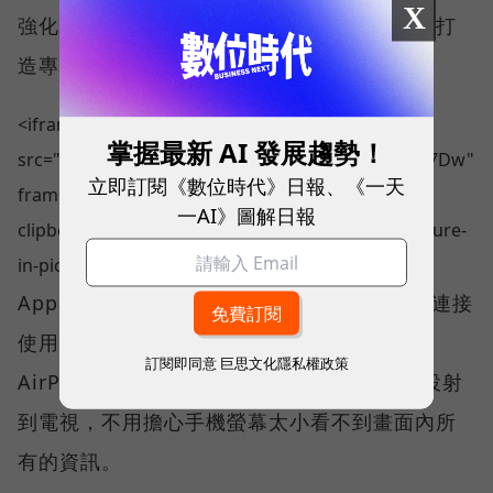
X
強化的部位等健身目標，系統就會依個人需求打
造專屬的完整訓練菜單，以達到最好成效。
<iframe width="100%" height="500"
掌握最新 AI 發展趨勢！
src="https://www.youtube.com/embed/qdole6hX7Dw"
立即訂閱《數位時代》日報、《一天
frameborder="0" allow="accelerometer; autoplay;
一AI》圖解日報
clipboard-write; encrypted-media; gyroscope; picture-
in-picture" allowfullscreen></iframe>
App與 Apple Watch 或 Garmin等智慧手錶連接
使用後，不僅可以在手機上觀看課程，透過
訂閱即同意
巨思文化隱私權政策
AirPlay 或 Chromecast 功能，也能把影片投射
到電視，不用擔心手機螢幕太小看不到畫面內所
有的資訊。