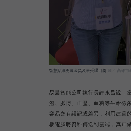
智慧貼紙勇奪金獎及最受矚目獎
圖／ 高雄市
易晨智能公司執行長許永昌說，
溫、脈博、血壓、血糖等生命徵
容易會有誤記或差異，利用建置
板電腦將資料傳送到雲端，真正做