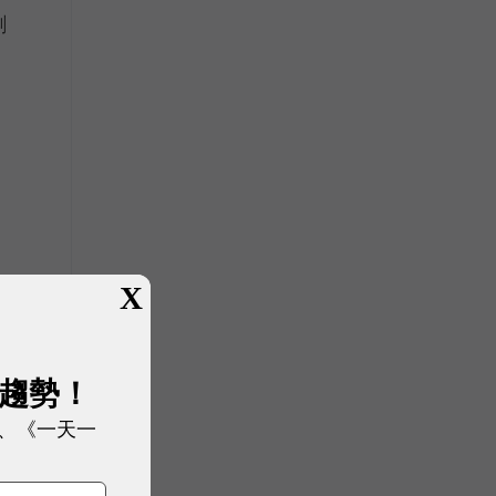
創
X
展趨勢！
、《一天一