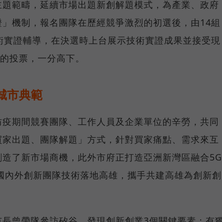
主題範疇，延續市場出題新創解題模式，為產業、政府
」機制，報名團隊在歷經競爭激烈的初選後，由14組
術實證輔導，在決選時上台展示技術實證成果並接受現
眾的投票，一分高下。
城市典範
防疫期間競賽團隊、工作人員及企業單位的辛勞，共同
買家出題、團隊解題」方式，針對買家痛點、需求來互
造了新市場商機，此外市府正打造亞洲新灣區融合5G
待國內外創新團隊技術落地高雄，攜手共建高雄為創新創
市長曾帶隊參訪矽谷，發現創新創業3個關鍵要素：有