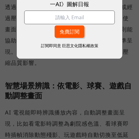
一AI》圖解日報
透過 AI 升頻與降噪技術，可分析解析度較低或經
過壓縮的影音內容，改善線條、紋理與雜訊，使
畫面在 4K 螢幕上呈現得更清晰。True RGB 則能
協助 AI 優化後的畫面亮度、色彩與對比度精準呈
訂閱即同意
巨思文化隱私權政策
現。不過實際效果仍會受到原始片源解析度與壓
縮品質影響。
智慧場景辨識：依電影、球賽、遊戲自
動調整畫面
AI 電視能即時辨識播放內容，自動調整畫面呈
現，比如看電影時調整為劇院感色溫、看球賽即
時插幀消除動態殘影、玩遊戲時自動切換至低延