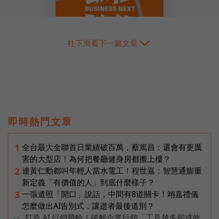
往下滑看下一篇文章
即時熱門文章
全台最大全聯首日業績破百萬，蔡篤昌：還會有更厲
1
害的大型店！為何把餐廳健身房都搬上樓？
連黃仁勳都叫年輕人當水電工！程世嘉：智慧通膨重
2
新定義「有價值的人」到底什麼樣子？
一張遺照「開口」說話，中間有8道關卡！翊嘉禮儀
3
怎麼做出AI告別式，讓逝者最後道別？
打造 AI 行銷飛輪！破解企業行銷「工具越多卻成效