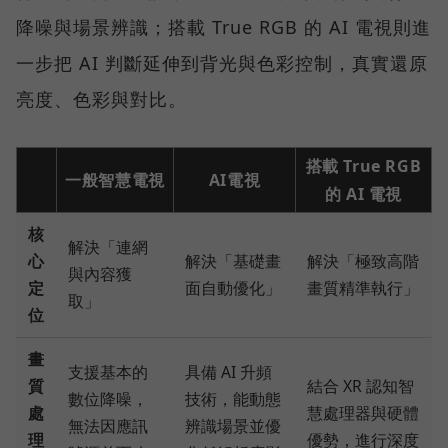
降噪與場景辨識；搭載 True RGB 的 AI 電視則進
一步把 AI 判斷延伸到背光與色彩控制，真實還原
亮度、色彩與對比。
搭載 True RGB
一般智慧電視
AI電視
的 AI 電視
核
解決「連網
心
解決「基礎畫
解決「極致高階
與內容獲
定
面自動優化」
畫質精準執行」
取」
位
畫
支援基本的
具備 AI 升頻
質
結合 XR 認知智
數位降噪，
技術，能動態
處
慧處理器與硬體
無法因應訊
辨識場景並優
理
優勢，進行深度