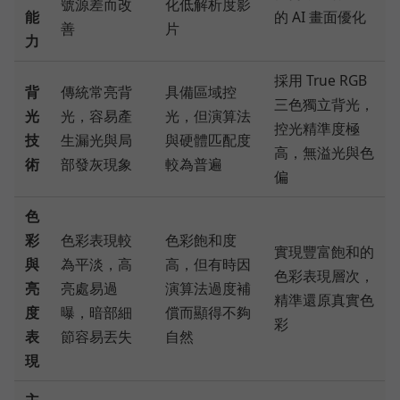
號源差而改
化低解析度影
能
的 AI 畫面優化
善
片
力
採用 True RGB
背
傳統常亮背
具備區域控
三色獨立背光，
光
光，容易產
光，但演算法
控光精準度極
技
生漏光與局
與硬體匹配度
高，無溢光與色
術
部發灰現象
較為普遍
偏
色
彩
色彩表現較
色彩飽和度
實現豐富飽和的
與
為平淡，高
高，但有時因
色彩表現層次，
亮
亮處易過
演算法過度補
精準還原真實色
度
曝，暗部細
償而顯得不夠
彩
表
節容易丟失
自然
現