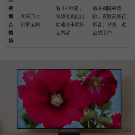
主
要
看 4K 串流，
追求劇院級體
適
看第四台、
希望電視能自
驗，喜歡高畫質
合
日常追劇
動適應不同影
影音、球賽、遊
情
音內容
戲的用戶
境