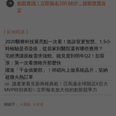
➜
創新實踐！立即報名100 MVP，挑戰雙獎肯
定
延伸閱讀
2020醫療科技展亮點一次看！急診室更智慧、1.5小
●
時檢驗是否染疫，從居家到醫院還有哪些應用？
宅經濟讓面板需求強勁、能見度到明年Q2！彭双
●
浪：第一次看價格升那麼快
躍進「千金俱樂部」！祥碩向上做系統晶片，笑納
●
超微火熱訂單
讓產業看見新商模典範！亞馬遜全球開店X百大
MVP特別表彰✨立即報名放大你的創新競爭力
關鍵字：
＃面板
＃友達