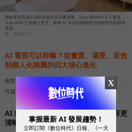
傳統電視容易出現暗部發灰或亮處過曝。Sony BRAVIA 9 II 透過
True RGB 三色獨立背光，能將 AI 算出的極致對比與飽和色彩精準
落地。
圖／ 數位時代
AI 電視可以幹嘛？從畫質、場景、音效
到個人化推薦的四大核心進化
面對消費者的核心疑問「AI 電視可以幹嘛？」，
X
可從四大 AI 電視功能深入拆解。
AI 畫質升頻與降噪：讓低解析度內容更
掌握最新 AI 發展趨勢！
清晰
立即訂閱《數位時代》日報、《一天