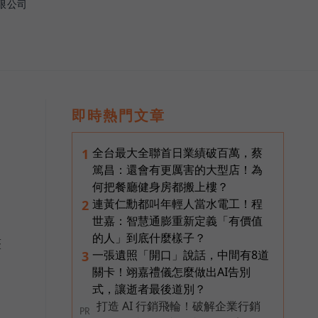
限公司
即時熱門文章
全台最大全聯首日業績破百萬，蔡
1
篤昌：還會有更厲害的大型店！為
何把餐廳健身房都搬上樓？
連黃仁勳都叫年輕人當水電工！程
2
世嘉：智慧通膨重新定義「有價值
的人」到底什麼樣子？
整
一張遺照「開口」說話，中間有8道
3
關卡！翊嘉禮儀怎麼做出AI告別
式，讓逝者最後道別？
打造 AI 行銷飛輪！破解企業行銷
PR