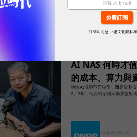
訂閱即同意
巨思文化隱私
2026.08.05
|
AI與大數據
AI NAS 何時才
的成本、算力與
地端AI瓶頸不只模型，而是資料
2、3年，但資料治理與場景盤點
sponsored by