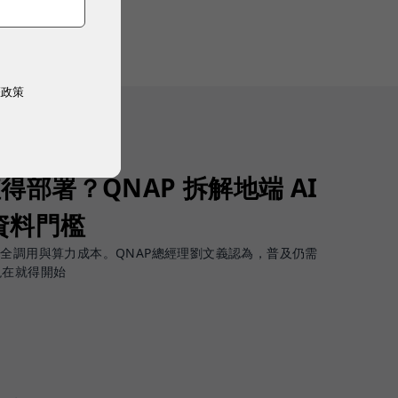
權政策
值得部署？QNAP 拆解地端 AI
資料門檻
安全調用與算力成本。QNAP總經理劉文義認為，普及仍需
現在就得開始