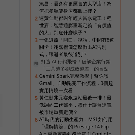
篤昌：還會有更厲害的大型店！為
何把餐廳健身房都搬上樓？
連黃仁勳都叫年輕人當水電工！程
2
世嘉：智慧通膨重新定義「有價值
的人」到底什麼樣子？
一張遺照「開口」說話，中間有8道
3
關卡！翊嘉禮儀怎麼做出AI告別
式，讓逝者最後道別？
打造 AI 行銷飛輪！破解企業行銷
PR
「工具越多卻成效越差」的盲點
Gemini Spark完整教學｜幫你讀
4
Gmail、自動跑完工作流程，3個超
實用情境一次看
黃仁勳兆元宴永遠站最後一排！最
5
低調的二代鄭平，憑什麼讓台達電
被市場重新定價？
AI 時代的行動生產力：MSI 如何用
6
「理解情境」的 Prestige 14 Flip
AI+ 重新定義商務筆電與 Copilot+