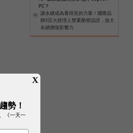
PC？
讓永續成為看得見的力量！國際品
PR
牌X百大經理人雙重榮譽認證，放大
永續價值影響力
X
展趨勢！
、《一天一