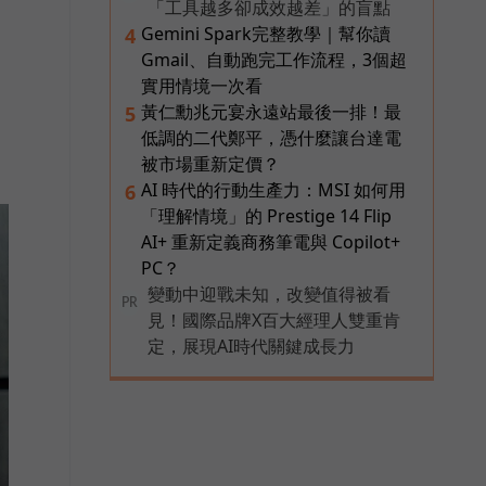
「工具越多卻成效越差」的盲點
Gemini Spark完整教學｜幫你讀
4
Gmail、自動跑完工作流程，3個超
實用情境一次看
黃仁勳兆元宴永遠站最後一排！最
5
低調的二代鄭平，憑什麼讓台達電
被市場重新定價？
AI 時代的行動生產力：MSI 如何用
6
「理解情境」的 Prestige 14 Flip
AI+ 重新定義商務筆電與 Copilot+
PC？
變動中迎戰未知，改變值得被看
PR
見！國際品牌X百大經理人雙重肯
定，展現AI時代關鍵成長力