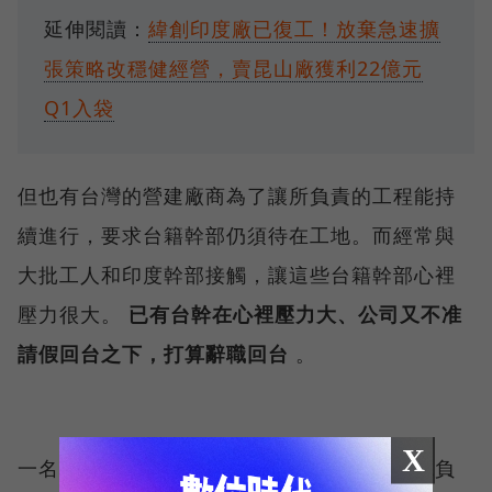
延伸閱讀：
緯創印度廠已復工！放棄急速擴
張策略改穩健經營，賣昆山廠獲利22億元
Q1入袋
但也有台灣的營建廠商為了讓所負責的工程能持
續進行，要求台籍幹部仍須待在工地。而經常與
大批工人和印度幹部接觸，讓這些台籍幹部心裡
壓力很大。
已有台幹在心裡壓力大、公司又不准
請假回台之下，打算辭職回台
。
X
一名營建廠商的台幹說，公司雖稱安排了醫院負