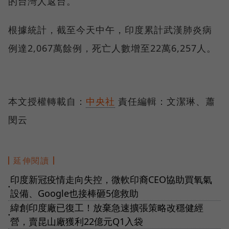
的台灣人返台。
根據統計，截至今天中午，印度累計武漢肺炎病
例達2,067萬餘例，死亡人數增至22萬6,257人。
本文授權轉載自：
中央社
責任編輯：文潔琳、蕭
閔云
延伸閱讀
印度新冠疫情走向失控，微軟印裔CEO協助買氧氣
●
設備、Google也接棒砸5億救助
緯創印度廠已復工！放棄急速擴張策略改穩健經
●
營，賣昆山廠獲利22億元Q1入袋