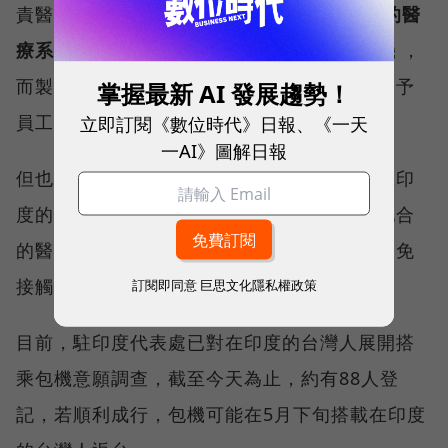
責醫療，也採購了製氧機，
但問題在於印度的醫
療系統明顯已經無法處理這次疫情造成的危機
，
而製氧機也是勉強維持病患生命而已，無法給予
掌握最新 AI 發展趨勢！
員工完全的生命保障，因此他選擇離職回台。
立即訂閱《數位時代》日報、《一天
一AI》圖解日報
但也有另一家台灣營建廠商說，他們除了讓在印
度的所有員工施打疫苗，採購製氧機並找到配合
的醫院外，雖然台幹還是必須去工地，但都避免
接觸當地工人，以確保安全。
訂閱即同意
巨思文化隱私權政策
目前，駐印度代表處已對在印度的台灣人展開搭
乘包機意願調查，截至今天為止，約有88人登
記，若順利成行，包機可能在5月下旬搭載在印度