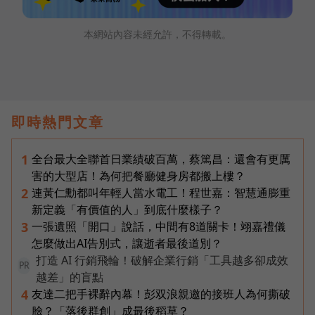
本網站內容未經允許，不得轉載。
即時熱門文章
全台最大全聯首日業績破百萬，蔡篤昌：還會有更厲
1
害的大型店！為何把餐廳健身房都搬上樓？
連黃仁勳都叫年輕人當水電工！程世嘉：智慧通膨重
2
新定義「有價值的人」到底什麼樣子？
一張遺照「開口」說話，中間有8道關卡！翊嘉禮儀
3
怎麼做出AI告別式，讓逝者最後道別？
打造 AI 行銷飛輪！破解企業行銷「工具越多卻成效
PR
越差」的盲點
友達二把手裸辭內幕！彭双浪親邀的接班人為何撕破
4
臉？「落後群創」成最後稻草？