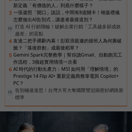
新定義「有價值的人」到底什麼樣子？
一張遺照「開口」說話，中間有8道關卡！翊嘉禮儀
3
怎麼做出AI告別式，讓逝者最後道別？
打造 AI 行銷飛輪！破解企業行銷「工具越多卻成效
PR
越差」的盲點
友達二把手裸辭內幕！彭双浪親邀的接班人為何撕破
4
臉？「落後群創」成最後稻草？
Gemini Spark完整教學｜幫你讀Gmail、自動跑完工
5
作流程，3個超實用情境一次看
AI 時代的行動生產力：MSI 如何用「理解情境」的
6
Prestige 14 Flip AI+ 重新定義商務筆電與 Copilot+
PC？
告別極速迷思！台灣大哥大奪國際雙冠揭密好網路新
PR
標準