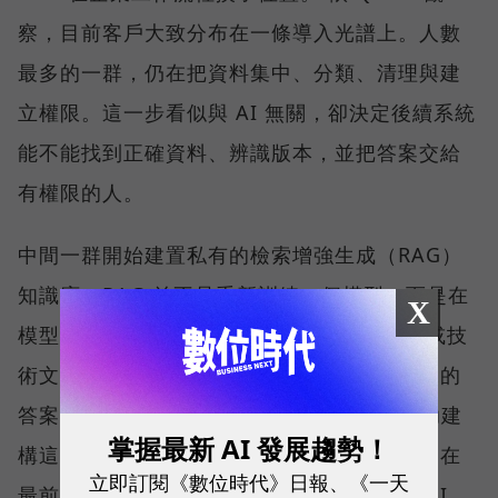
察，目前客戶大致分布在一條導入光譜上。人數
最多的一群，仍在把資料集中、分類、清理與建
立權限。這一步看似與 AI 無關，卻決定後續系統
能不能找到正確資料、辨識版本，並把答案交給
有權限的人。
中間一群開始建置私有的檢索增強生成（RAG）
知識庫。RAG 並不是重新訓練一個模型，而是在
X
模型回答前，先從企業的 SOP、合約、法規或技
術文件中取回相關內容，再產生附有來源依據的
答案。QNAP 以 Qsirch 的語意搜尋能力協助建
掌握最新 AI 發展趨勢！
構這類應用，協助企業建立私有知識庫；而走在
立即訂閱《數位時代》日報、《一天
最前面的少數企業，則已經嘗試地端推論與 AI