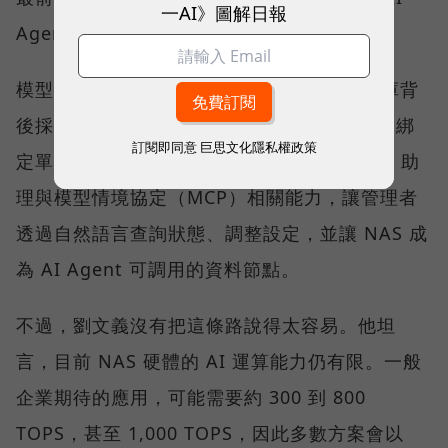
一AI》圖解日報
Agent。
模型的選擇權，QNAP 刻意留給客戶。知識庫背
後採用哪一個模型，可由企業依需求決定，不綁
訂閱即同意
巨思文化隱私權政策
定單一 AI 供應商。QNAP 也以 QuAgent AI 助
理與模型情境協定（MCP）相關能力，讓管理者
透過自然語言查詢狀態、調整設定，並讓 NAS 成
為 AI Agent 可調用的資料節點。
不過，劉文義沒有把這條路說得太容易。他坦
言，目前 NAS 硬體的 AI 運算能力仍有限。一般
企業期待的應用，可能需要約 300 到 800
TOPS，甚至 1,000 TOPS，因此多數方案會以