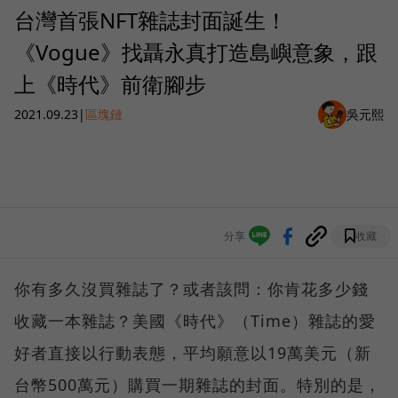
台灣首張NFT雜誌封面誕生！
《Vogue》找聶永真打造島嶼意象，跟
上《時代》前衛腳步
2021.09.23
|
區塊鏈
吳元熙
分享
收藏
你有多久沒買雜誌了？或者該問：你肯花多少錢
收藏一本雜誌？美國《時代》（Time）雜誌的愛
好者直接以行動表態，平均願意以19萬美元（新
台幣500萬元）購買一期雜誌的封面。特別的是，