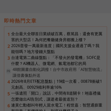
即時熱門文章
全台最大全聯首日業績破百萬，蔡篤昌：還會有更厲
1
害的大型店！為何把餐廳健身房都搬上樓？
2026普發一萬最新進度｜國民支援金通過了嗎？我
2
能領嗎？地方發錢大盤點
台達電第二曲線盤點：「不發火的發電機」SOFC是
3
什麼？AI機器人、微電網、氫電池都它的局
48館圖書自動化調撥！台中市政府用「AI智慧物流」
PR
讓借書像點外送
2026年8月ETF配息盤點｜19檔一次看，00878衝破1
4
元創高、00929殖利率逾16%
一張遺照「開口」說話，中間有8道關卡！翊嘉禮儀
5
怎麼做出AI告別式，讓逝者最後道別？
連黃仁勳都叫年輕人當水電工！程世嘉：智慧通膨重
6