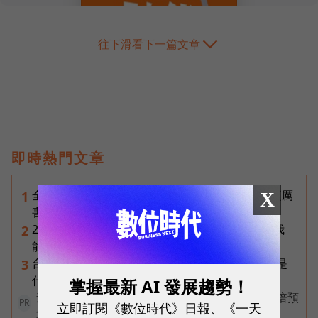
往下滑看下一篇文章
即時熱門文章
全台最大全聯首日業績破百萬，蔡篤昌：還會有更厲
X
1
害的大型店！為何把餐廳健身房都搬上樓？
2026普發一萬最新進度｜國民支援金通過了嗎？我
2
能領嗎？地方發錢大盤點
台達電第二曲線盤點：「不發火的發電機」SOFC是
3
什麼？AI機器人、微電網、氫電池都它的局
掌握最新 AI 發展趨勢！
連5年蟬聯全國冠軍！台中市政府如何編列中央3倍預
立即訂閱《數位時代》日報、《一天
PR
算翻轉閱讀？