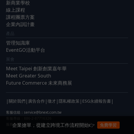
新商業學校
線上課程
課程團票方案
企業內訓計畫
產品
管理知識庫
EventGO活動平台
展會
Meet Taipei 創新創業嘉年華
Meet Greater South
Future Commerce 未來商務展
|
|
|
|
|
|
關於我們
廣告合作
徵才
隱私權政策
ESG永續報告書
客服信箱：
service@bnext.com.tw
客服專線：886-2-87716326
企業搶單，從建立跨境工作流程開始👉
服務時間：週一 ～ 週五：09:30~12:00；13:30~17:00
免費學習