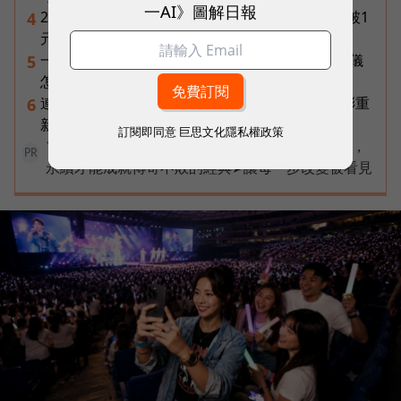
一AI》圖解日報
2026年8月ETF配息盤點｜19檔一次看，00878衝破1
4
元創高、00929殖利率逾16%
一張遺照「開口」說話，中間有8道關卡！翊嘉禮儀
5
怎麼做出AI告別式，讓逝者最後道別？
連黃仁勳都叫年輕人當水電工！程世嘉：智慧通膨重
6
新定義「有價值的人」到底什麼樣子？
訂閱即同意
巨思文化隱私權政策
100 MVP 倒數徵件中！創新才是持續成長的動能，
PR
永續才能成就傳奇不敗的經典➤讓每一步改變被看見