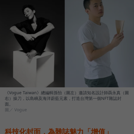
《Vogue Taiwan》總編輯孫怡（圖左）邀請知名設計師聶永真（圖
右）操刀，以島嶼及海洋蔚藍元素，打造台灣第一個NFT雜誌封
面。
圖／ Vogue
科技化封面，為雜誌魅力「增值」