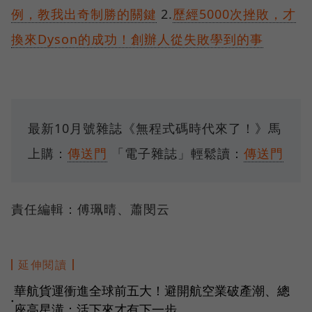
例，教我出奇制勝的關鍵
2.
歷經5000次挫敗，才
換來Dyson的成功！創辦人從失敗學到的事
最新10月號雜誌《無程式碼時代來了！》馬
上購：
傳送門
「電子雜誌」輕鬆讀：
傳送門
責任編輯：傅珮晴、蕭閔云
延伸閱讀
華航貨運衝進全球前五大！避開航空業破產潮、總
●
座高星潢：活下來才有下一步