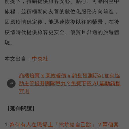
前提下，持續提供旅客安心、貼心、可靠的空中
旅程，並積極朝向友善的數位化服務方向前進，
因應疫情穩定後，能迅速恢復以往的榮景，在後
疫情時代提供旅客更安全、優質且舒適的旅遊體
驗。
本文出自：
中央社
商機培育 x 高效報價 x 銷售預測💥AI 如何協
➜
助主管提升團隊戰力？免費下載 AI 驅動銷售
守則
【延伸閱讀】
1.
為何有人在職場上「挖坑給自己跳」？兩個案