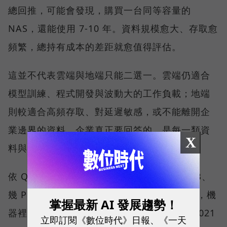
總回推，可能會發現，購買一台同等容量的
NAS，還能使用 7-10 年。資料規模愈大、存取愈
頻繁，總持有成本的差距就愈值得評估。
這並不代表雲端與地端只能二選一。雲端仍適合
模型訓練、程式開發與波動大的工作負載；地端
則較適合高頻存取、對延遲敏感，或不能離開企
業邊界的資料。企業真正要回答的，是每一類資
X
料與任務應該放在哪裡。
依 QNAP 觀察，客戶過去關心的是需要幾 TB、
幾 PB，或備份速度有多快；現在更常問的是，機
掌握最新 AI 發展趨勢！
器裡的資料要如何被 AI 活用。QNAP 也從 2021
立即訂閱《數位時代》日報、《一天