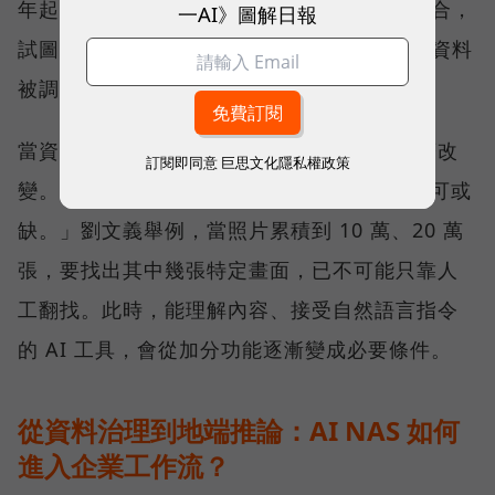
年起，把公司發展定調在 AI 與高速網路的融合，
一AI》圖解日報
試圖讓 NAS 從資料保存的位置，進一步成為資料
被調用的位置。
當資料量持續擴大，搜尋與管理方式也會跟著改
訂閱即同意
巨思文化隱私權政策
變。「在 NAS 裡放入 AI Agent 會越來越不可或
缺。」劉文義舉例，當照片累積到 10 萬、20 萬
張，要找出其中幾張特定畫面，已不可能只靠人
工翻找。此時，能理解內容、接受自然語言指令
的 AI 工具，會從加分功能逐漸變成必要條件。
從資料治理到地端推論：AI NAS 如何
進入企業工作流？