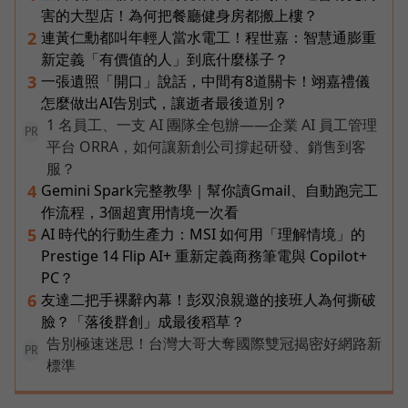
害的大型店！為何把餐廳健身房都搬上樓？
連黃仁勳都叫年輕人當水電工！程世嘉：智慧通膨重
2
新定義「有價值的人」到底什麼樣子？
一張遺照「開口」說話，中間有8道關卡！翊嘉禮儀
3
怎麼做出AI告別式，讓逝者最後道別？
1 名員工、一支 AI 團隊全包辦——企業 AI 員工管理
PR
平台 ORRA，如何讓新創公司撐起研發、銷售到客
服？
Gemini Spark完整教學｜幫你讀Gmail、自動跑完工
4
作流程，3個超實用情境一次看
AI 時代的行動生產力：MSI 如何用「理解情境」的
5
Prestige 14 Flip AI+ 重新定義商務筆電與 Copilot+
PC？
友達二把手裸辭內幕！彭双浪親邀的接班人為何撕破
6
臉？「落後群創」成最後稻草？
告別極速迷思！台灣大哥大奪國際雙冠揭密好網路新
PR
標準