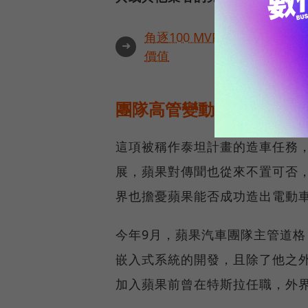
角逐100 MVP盛典雙重榮
➜
價值
團隊高管變動不斷，蘋果
這項被稱作泰坦計畫的造車任務，
展，蘋果對傳聞也從來不置可否
界也擔憂蘋果能否成功造出電動
今年9月，蘋果汽車團隊主管道格．
嵌入式系統的開發，且除了他之
加入蘋果前曾在特斯拉任職，外