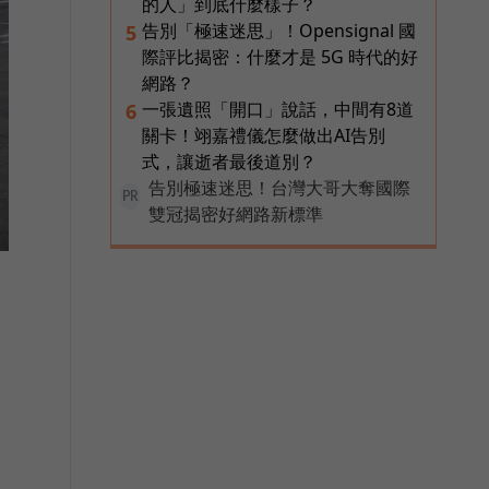
的人」到底什麼樣子？
告別「極速迷思」！Opensignal 國
5
際評比揭密：什麼才是 5G 時代的好
網路？
一張遺照「開口」說話，中間有8道
6
關卡！翊嘉禮儀怎麼做出AI告別
式，讓逝者最後道別？
告別極速迷思！台灣大哥大奪國際
PR
雙冠揭密好網路新標準