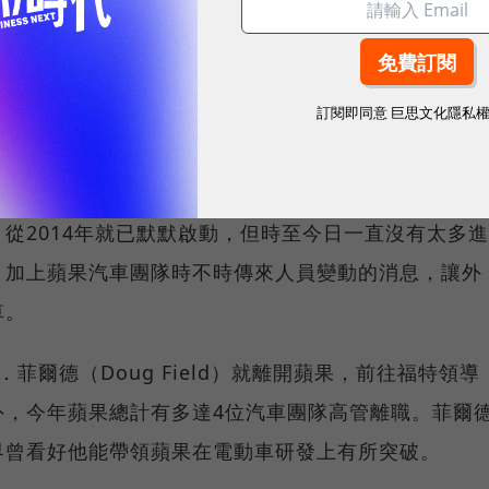
耀！國際品牌X經理人特別肯定，展現AI時代最具潛力的核心
訂閱即同意
巨思文化隱私
積極網羅人才加入電動車研發
從2014年就已默默啟動，但時至今日一直沒有太多進
，加上蘋果汽車團隊時不時傳來人員變動的消息，讓外
車。
菲爾德（Doug Field）就離開蘋果，前往福特領導
外，今年蘋果總計有多達4位汽車團隊高管離職。菲爾
界曾看好他能帶領蘋果在電動車研發上有所突破。