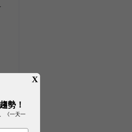
一
X
車
展趨勢！
、《一天一