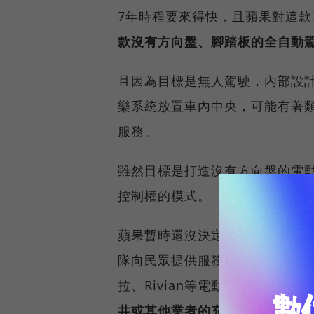
7年時程要來得快，且蘋果對這
款沒有方向盤、腳踏板的全自動
且因為目標是無人駕駛，內部設
樂系統放置車內中央，可能有著類
服務。
雖然目標是打造沒有方向盤的電
控制權的模式。
蘋果暫時還沒決定Apple Ca
隊向民眾提供服務，又或者單純
拉、Rivian等電動車新創，建
共或其他業者的充電站。