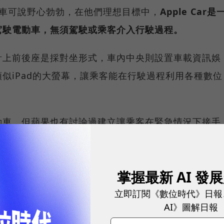
款車可說野心勃勃，在他們理想目標中，
Apple Car是
駕駛電動車，無須駕駛或乘客介入行駛過程。
計上前後座是採對坐形式，車內中央則設置車載資訊娛
似iPad的大螢幕，讓乘客能在行駛過程利用各種數位
動車，但蘋果也有討論過建立讓乘客在緊急情況下接手
r的商業模式，是像Waymo一樣仿照共享乘車服務，建立
掌握最新 AI 發
銷售電動車，還沒有定論。另外，蘋果並不打算同特斯
立即訂閱《數位時代》日報
立自己的充電網路，
而是採用通用規格，讓車主能利用公
AI》圖解日報