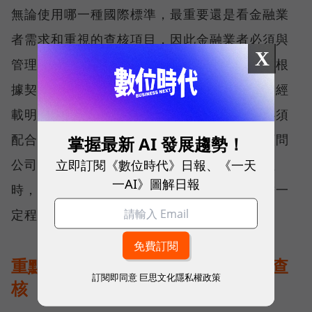
無論使用哪一種國際標準，最重要還是看金融業
者需求和重視的查核項目，因此金融業者必須與
X
管理顧問公司仔細溝通查核的基準和手法，再根
據契約向雲服務供應商行使查核權，也因為已經
載明在契約裡，所以雲服務業者不能拒絕，必須
配合金融業者的要求，提供相關資料，管理顧問
掌握最新 AI 發展趨勢！
立即訂閱《數位時代》日報、《一天
公司才能出具查核報告，當主管機關前來監理
一AI》圖解日報
時，金融機構才能出具證明，證明自身有負擔一
定程度的監督責任。
重點4》》攜手金控子公司進行聯合查
訂閱即同意
巨思文化隱私權政策
核