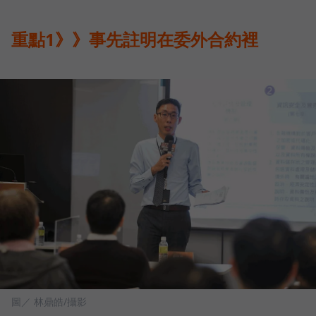
重點1》》事先註明在委外合約裡
圖／ 林鼎皓/攝影