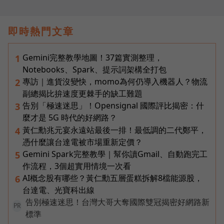
即時熱門文章
Gemini完整教學地圖！37篇實測整理，
1
Notebooks、Spark、提示詞架構全打包
專訪｜進貨沒變快，momo為何仍導入機器人？物流
2
副總揭比拚速度更棘手的缺工難題
告別「極速迷思」！Opensignal 國際評比揭密：什
3
麼才是 5G 時代的好網路？
黃仁勳兆元宴永遠站最後一排！最低調的二代鄭平，
4
憑什麼讓台達電被市場重新定價？
Gemini Spark完整教學｜幫你讀Gmail、自動跑完工
5
作流程，3個超實用情境一次看
AI概念股有哪些？黃仁勳五層蛋糕拆解8檔能源股，
6
台達電、光寶科出線
告別極速迷思！台灣大哥大奪國際雙冠揭密好網路新
PR
標準