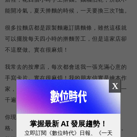
能開冷氣，夏天擀麵的時候，一天要換三次T恤。
很多拉麵店都是跟製麵廠訂購麵條，雖然這樣就
可以擺脫每天四小時的擀麵苦工，但是這家店卻
不這麼做。實在很麻煩！
我常去的按摩店，每次都會送我一張充滿心意的
手寫卡片。實在很麻煩！我的朋友信實是繪本作
X
家，在一部作品完成之前，會反覆閱讀、修改一
千遍以上。實在很麻煩！
你現在的工作越是麻煩，就越能夠展現你的風
掌握最新 AI 發展趨勢！
格、吸引客人，因為這是其他公司無從模仿的。
立即訂閱《數位時代》日報、《一天