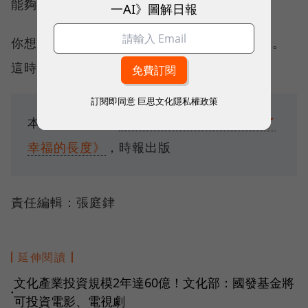
能夠做到多麻煩，你的風格和個性就越鮮明。
一AI》圖解日報
你想讓誰開心？為了那個人的笑容，全力以赴。
這時候，「麻煩事」就是你「存在的意義」。
訂閱即同意
巨思文化隱私權政策
本文授權轉載自
《你看事情的角度，決定了
幸福的長度》
，時報出版
責任編輯：張庭銉
延伸閱讀
文化產業投資規模2年達60億！文化部：國發基金將
●
可投資電影、電視劇