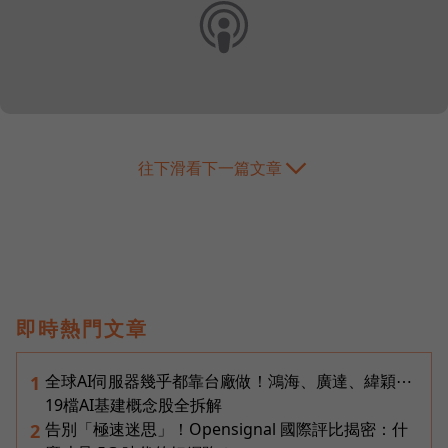
往下滑看下一篇文章
即時熱門文章
全球AI伺服器幾乎都靠台廠做！鴻海、廣達、緯穎⋯
1
19檔AI基建概念股全拆解
告別「極速迷思」！Opensignal 國際評比揭密：什
2