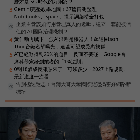
麼才是 5G 時代的好網路？
Gemini完整教學地圖！37篇實測整理，
3
Notebooks、Spark、提示詞架構全打包
企業主管該如何用管理真人的邏輯，建立一套能被信
PR
任的 AI 團隊治理機制？
黃仁勳再喊下一波AI浪潮是機器人！輝達Jetson
4
Thor台鏈名單曝光，這些可望成受惠族群
AI已經做得到20%的題目，反而不要碰！Google首
5
席科學家給創業者的「1%法則」
0到18歲成長津貼來了！可領多少？2027上路規劃、
6
最新進度一次看
告別極速迷思！台灣大哥大奪國際雙冠揭密好網路新
PR
標準