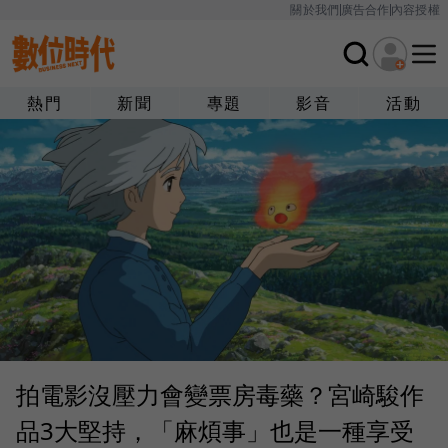
關於我們
廣告合作
內容授權
熱門
新聞
專題
影音
活動
拍電影沒壓力會變票房毒藥？宮崎駿作
品3大堅持，「麻煩事」也是一種享受