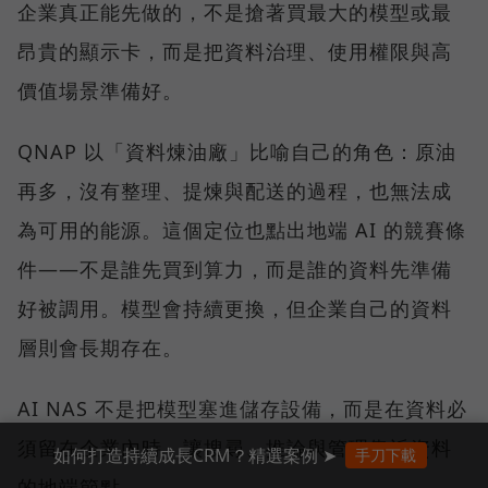
企業真正能先做的，不是搶著買最大的模型或最
昂貴的顯示卡，而是把資料治理、使用權限與高
價值場景準備好。
QNAP 以「資料煉油廠」比喻自己的角色：原油
再多，沒有整理、提煉與配送的過程，也無法成
為可用的能源。這個定位也點出地端 AI 的競賽條
件——不是誰先買到算力，而是誰的資料先準備
好被調用。模型會持續更換，但企業自己的資料
層則會長期存在。
AI NAS 不是把模型塞進儲存設備，而是在資料必
須留在企業內時，讓搜尋、推論與管理靠近資料
如何打造持續成長CRM？精選案例 ➤
手刀下載
的地端節點。