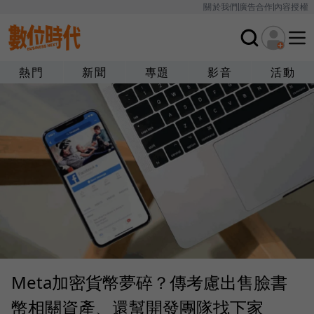
關於我們
廣告合作
內容授權
熱門
新聞
專題
影音
活動
Meta加密貨幣夢碎？傳考慮出售臉書
幣相關資產、還幫開發團隊找下家