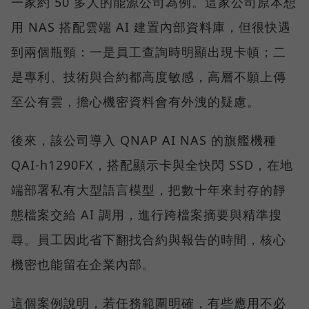
一家約 50 多人的能源公司為例。這家公司原本想
用 NAS 搭配雲端 AI 建置內部資料庫，但很快遇
到兩個瓶頸：一是員工查詢時明顯出現卡頓；二
是專利、技術與合約都高度敏感，高層不願上傳
至公有雲，擔心機密資料會有外洩的疑慮。
後來，該公司導入 QNAP AI NAS 的旗艦機種
QAI-h1290FX，搭配顯示卡與全快閃 SSD，在地
端部署私有大型語言模型，把數十年來封存的靜
態檔案交給 AI 調用，進行跨檔案摘要與精準搜
尋。員工因此省下翻找合約與報告的時間，核心
機密也能留在企業內部。
這個案例說明，若任務範圍明確，有些應用不必