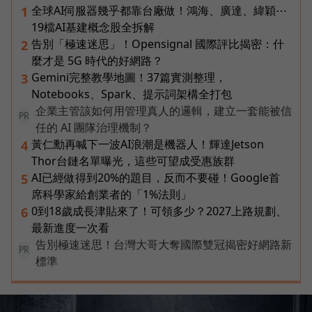
全球AI伺服器幾乎都靠台廠做！鴻海、廣達、緯穎⋯
1
19檔AI基建概念股全拆解
告別「極速迷思」！Opensignal 國際評比揭密：什
2
麼才是 5G 時代的好網路？
Gemini完整教學地圖！37篇實測整理，
3
Notebooks、Spark、提示詞架構全打包
企業主管該如何用管理真人的邏輯，建立一套能被信
PR
任的 AI 團隊治理機制？
黃仁勳再喊下一波AI浪潮是機器人！輝達Jetson
4
Thor台鏈名單曝光，這些可望成受惠族群
AI已經做得到20%的題目，反而不要碰！Google首
5
席科學家給創業者的「1%法則」
0到18歲成長津貼來了！可領多少？2027上路規劃、
6
最新進度一次看
告別極速迷思！台灣大哥大奪國際雙冠揭密好網路新
PR
標準