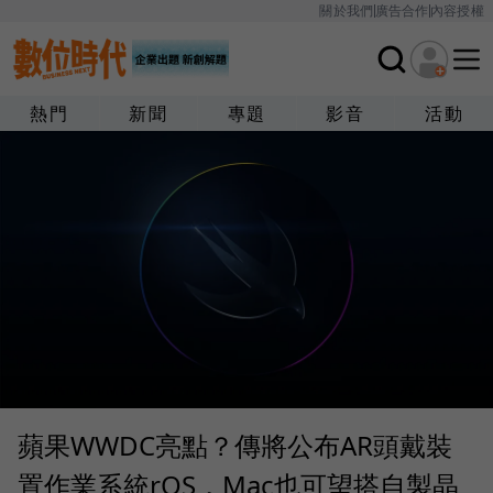
關於我們
廣告合作
內容授權
熱門
新聞
專題
影音
活動
蘋果WWDC亮點？傳將公布AR頭戴裝
置作業系統rOS，Mac也可望搭自製晶