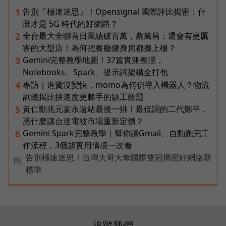
告別「極速迷思」！Opensignal 國際評比揭密：什
1
麼才是 5G 時代的好網路？
全台最大全聯首日業績破百萬，蔡篤昌：還會有更厲
2
害的大型店！為何把餐廳健身房都搬上樓？
Gemini完整教學地圖！37篇實測整理，
3
Notebooks、Spark、提示詞架構全打包
專訪｜進貨沒變快，momo為何仍導入機器人？物流
4
副總揭比拚速度更棘手的缺工難題
黃仁勳兆元宴永遠站最後一排！最低調的二代鄭平，
5
憑什麼讓台達電被市場重新定價？
Gemini Spark完整教學｜幫你讀Gmail、自動跑完工
6
作流程，3個超實用情境一次看
告別極速迷思！台灣大哥大奪國際雙冠揭密好網路新
PR
標準
追蹤我們