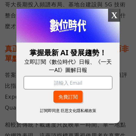
哥大長期投入頻譜布局、基地台建設與 5G 技術
X
整合所累積的成果，也讓外界重新思考：究竟什
麼才是真正的好網路？
真正的好網路，比的是長期穩定、而非
掌握最新 AI 發展趨勢！
單點測速
立即訂閱《數位時代》日報、《一天
一AI》圖解日報
答案，就藏在 Opensignal 最具代表性的兩項評
比指標──可靠性體驗（Reliability
Experience）與品質一致性（Consistent
Quality）。
訂閱即同意
巨思文化隱私權政策
相較於傳統下載速度只反映單一時間、單一地點
的網路表現，這兩項指標更重視使用者在真實生