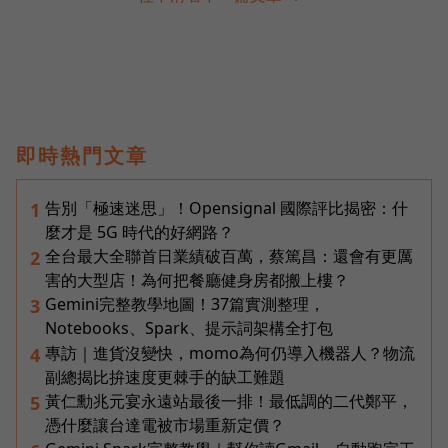
即時熱門文章
告別「極速迷思」！Opensignal 國際評比揭密：什
1
麼才是 5G 時代的好網路？
全台最大全聯首日業績破百萬，蔡篤昌：還會有更厲
2
害的大型店！為何把餐廳健身房都搬上樓？
Gemini完整教學地圖！37篇實測整理，
3
Notebooks、Spark、提示詞架構全打包
專訪｜進貨沒變快，momo為何仍導入機器人？物流
4
副總揭比拚速度更棘手的缺工難題
黃仁勳兆元宴永遠站最後一排！最低調的二代鄭平，
5
憑什麼讓台達電被市場重新定價？