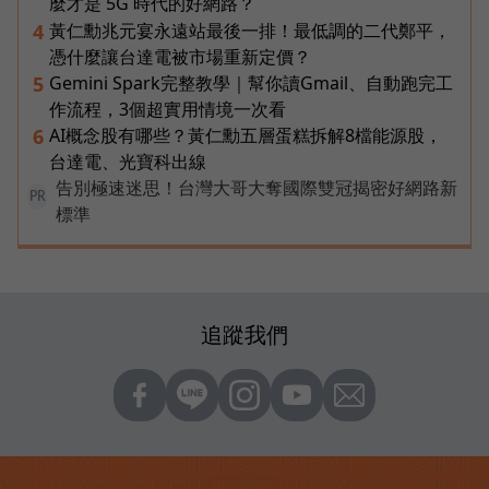
麼才是 5G 時代的好網路？
黃仁勳兆元宴永遠站最後一排！最低調的二代鄭平，
4
憑什麼讓台達電被市場重新定價？
Gemini Spark完整教學｜幫你讀Gmail、自動跑完工
5
作流程，3個超實用情境一次看
AI概念股有哪些？黃仁勳五層蛋糕拆解8檔能源股，
6
台達電、光寶科出線
告別極速迷思！台灣大哥大奪國際雙冠揭密好網路新
PR
標準
追蹤我們