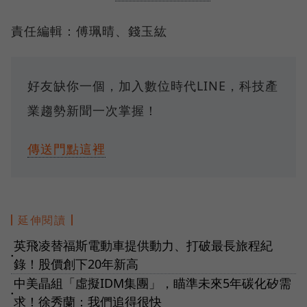
責任編輯：傅珮晴、錢玉紘
好友缺你一個，加入數位時代LINE，科技產
業趨勢新聞一次掌握！
傳送門點這裡
延伸閱讀
英飛凌替福斯電動車提供動力、打破最長旅程紀
●
錄！股價創下20年新高
中美晶組「虛擬IDM集團」，瞄準未來5年碳化矽需
●
求！徐秀蘭：我們追得很快