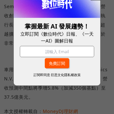
Semiconductors N.V.）5月2日公布，第1季營
收創歷史新高、超越財測預測中間點。恩智浦執
掌握最新 AI 發展趨勢！
行長Kurt Sievers表示，整體而言，需求持續超
立即訂閱《數位時代》日報、《一天
越擴增後的供給量，所有終端市場庫存依舊處於
一AI》圖解日報
非常低的水準。
車用晶片大廠意法半導體（STMicroelectronics
訂閱即同意
巨思文化隱私權政策
N.V.）預估，本季（截至2022年7月2日為止）營
收預測中間點將季增5.8%（加減350個基點）至
37.5億美元。
本文授權轉載自：
MoneyDJ理財網