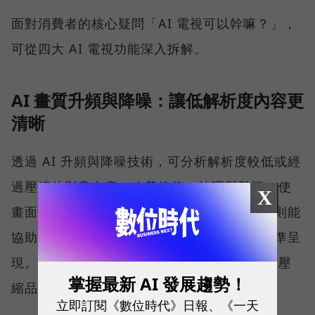
面對消費者的核心疑問「AI 電視可以幹嘛？」，
可從四大 AI 電視功能深入拆解。
AI 畫質升頻與降噪：讓低解析度內容更
清晰
透過 AI 升頻與降噪技術，可分析解析度較低或經
過壓縮的影音內容，改善線條、紋理與雜訊，使
X
畫面在 4K 螢幕上呈現得更清晰。True RGB 則能
協助 AI 優化後的畫面亮度、色彩與對比度精準呈
現。不過實際效果仍會受到原始片源解析度與壓
掌握最新 AI 發展趨勢！
縮品質影響。
立即訂閱《數位時代》日報、《一天