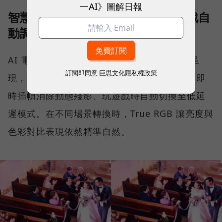
一AI》圖解日報
智慧場景辨識：依電影、球賽、遊戲自
動調整畫面
AI 電視能即時辨識播放內容，自動調整畫面呈
訂閱即同意
巨思文化隱私權政策
現，比如看電影時調整為劇院感色溫、看球賽即
時插幀消除動態殘影、玩遊戲時自動切換至低延
遲模式。在不同場景轉換時，True RGB 讓亮度與
色彩對比表現依然精準自然。