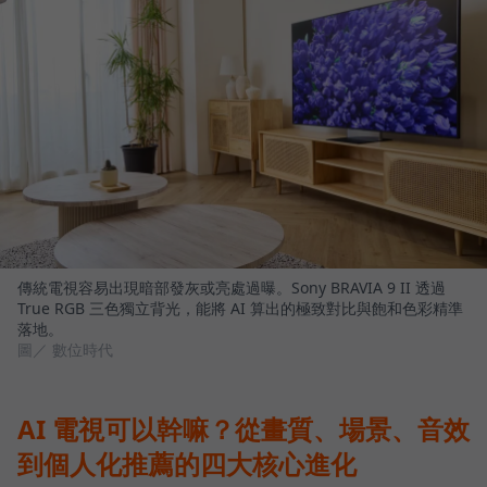
傳統電視容易出現暗部發灰或亮處過曝。Sony BRAVIA 9 II 透過
True RGB 三色獨立背光，能將 AI 算出的極致對比與飽和色彩精準
落地。
圖／ 數位時代
AI 電視可以幹嘛？從畫質、場景、音效
到個人化推薦的四大核心進化