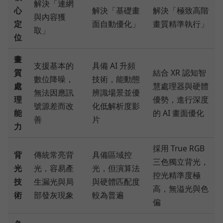
解決「連網
心
解決「基礎畫
解決「極致高階
與內容獲
定
面自動優化」
畫質精準執行」
取」
位
畫
支援基本的
具備 AI 升頻
質
結合 XR 認知智
數位降噪，
技術，能動態
處
慧處理器與硬體
無法因應訊
辨識場景並優
理
優勢，進行深度
號源差而改
化低解析度影
能
的 AI 畫面優化
善
片
力
採用 True RGB
背
傳統常亮背
具備區域控
三色獨立背光，
光
光，容易產
光，但演算法
控光精準度極
技
生漏光與局
與硬體匹配度
高，無溢光與色
術
部發灰現象
較為普遍
偏