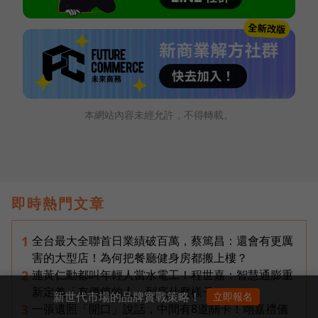
本網站內容未經允許，不得轉載。
即時熱門文章
全台最大全聯首日業績破百萬，蔡篤昌：還會有更厲
1
害的大型店！為何把餐廳健身房都搬上樓？
連黃仁勳都叫年輕人當水電工！程世嘉：智慧通膨重
2
新定義「有價值的人」到底什麼樣子？
新世代市場的品牌實戰策略！
立即報名
一張遺照「開口」說話，中間有8道關卡！翊嘉禮儀
3