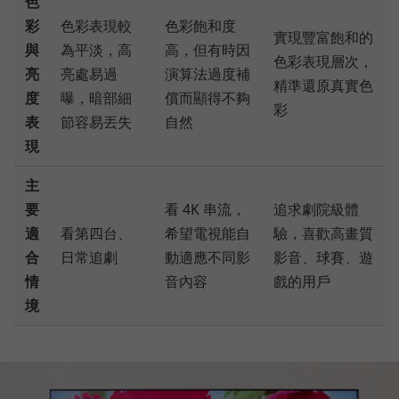
色
彩
色彩表現較
色彩飽和度
實現豐富飽和的
與
為平淡，高
高，但有時因
色彩表現層次，
亮
亮處易過
演算法過度補
精準還原真實色
度
曝，暗部細
償而顯得不夠
彩
表
節容易丟失
自然
現
主
要
看 4K 串流，
追求劇院級體
適
看第四台、
希望電視能自
驗，喜歡高畫質
合
日常追劇
動適應不同影
影音、球賽、遊
情
音內容
戲的用戶
境