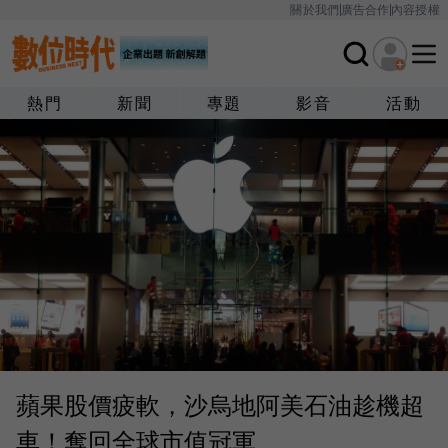
關於我們
廣告合作
內容授權
熱門
新聞
專題
影音
活動
蘋果股價疲軟，沙烏地阿美石油趁機超
車！奪回全球市值冠軍