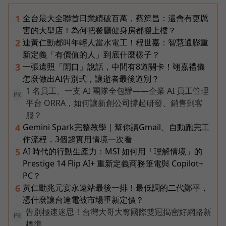
全台最大全聯首日業績破百萬，蔡篤昌：還會有更厲
1
害的大型店！為何把餐廳健身房都搬上樓？
連黃仁勳都叫年輕人當水電工！程世嘉：智慧通膨重
2
新定義「有價值的人」到底什麼樣子？
一張遺照「開口」說話，中間有8道關卡！翊嘉禮儀
3
怎麼做出AI告別式，讓逝者最後道別？
1 名員工、一支 AI 團隊全包辦——企業 AI 員工管理
PR
平台 ORRA，如何讓新創公司撐起研發、銷售到客
服？
Gemini Spark完整教學｜幫你讀Gmail、自動跑完工
4
作流程，3個超實用情境一次看
AI 時代的行動生產力：MSI 如何用「理解情境」的
5
Prestige 14 Flip AI+ 重新定義商務筆電與 Copilot+
PC？
黃仁勳兆元宴永遠站最後一排！最低調的二代鄭平，
6
憑什麼讓台達電被市場重新定價？
告別極速迷思！台灣大哥大奪國際雙冠揭密好網路新
PR
標準