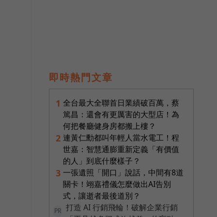
即時熱門文章
全台最大全聯首日業績破百萬，蔡
1
篤昌：還會有更厲害的大型店！為
何把餐廳健身房都搬上樓？
連黃仁勳都叫年輕人當水電工！程
2
世嘉：智慧通膨重新定義「有價值
的人」到底什麼樣子？
一張遺照「開口」說話，中間有8道
3
關卡！翊嘉禮儀怎麼做出AI告別
式，讓逝者最後道別？
打造 AI 行銷飛輪！破解企業行銷
PR