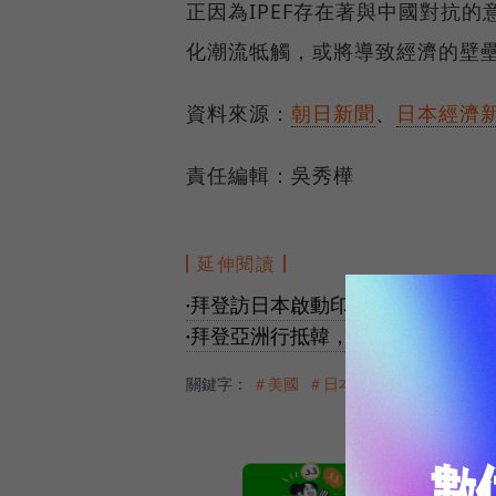
正因為IPEF存在著與中國對抗
化潮流牴觸，或將導致經濟的壁
資料來源：
朝日新聞
、
日本經濟
責任編輯：吳秀樺
延伸閱讀
拜登訪日本啟動印太經濟架構，美
●
拜登亞洲行抵韓，造訪三星工廠，
●
關鍵字：
＃美國
＃日本
＃印太經濟架構