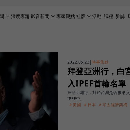
聞
深度專題
影音新聞
專家觀點
社群
活動
課程
雜誌
2022.05.23
|
時事焦點
拜登亞洲行，白
入IPEF首輪名單
拜登亞洲行，對於台灣是否被納入
IPEF中。
＃美國
＃日本
＃印太經濟架構