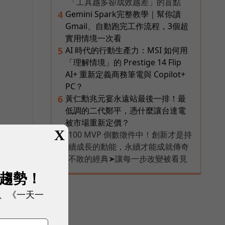
「工具越多卻成效越差」的盲點
Gemini Spark完整教學｜幫你讀
4
Gmail、自動跑完工作流程，3個超
實用情境一次看
AI 時代的行動生產力：MSI 如何用
5
「理解情境」的 Prestige 14 Flip
AI+ 重新定義商務筆電與 Copilot+
PC？
黃仁勳兆元宴永遠站最後一排！最
6
低調的二代鄭平，憑什麼讓台達電
被市場重新定價？
X
100 MVP 倒數徵件中！創新才是持
PR
續成長的動能，永續才能成就傳奇
不敗的經典➤讓每一步改變被看見
展趨勢！
、《一天一