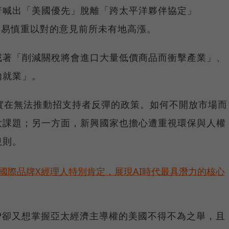
普喊出「美國優先」脫離「跨太平洋夥伴協定」
貿易慎重以對的意見前所未有地高漲。
戒著「削減關稅將會進口大量低價商品而衝擊產業」、
內就業」。
實在無法推動招支持者反彈的政策。如何不開放市場而
大課題；另一方面，新興國家也擔心遭重視環保與人權
規則。
耀！國際品牌X經理人特別肯定，展現AI時代最具潛力的核心
TPP卻又想掌握亞太經濟主導權的美國不得不為之舉，且