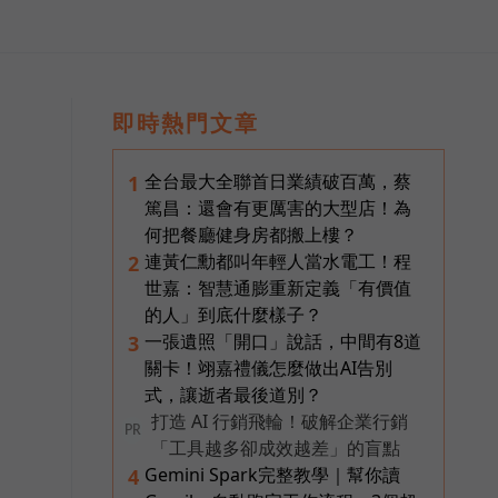
即時熱門文章
全台最大全聯首日業績破百萬，蔡
1
篤昌：還會有更厲害的大型店！為
何把餐廳健身房都搬上樓？
連黃仁勳都叫年輕人當水電工！程
2
世嘉：智慧通膨重新定義「有價值
的人」到底什麼樣子？
一張遺照「開口」說話，中間有8道
3
關卡！翊嘉禮儀怎麼做出AI告別
式，讓逝者最後道別？
打造 AI 行銷飛輪！破解企業行銷
PR
「工具越多卻成效越差」的盲點
Gemini Spark完整教學｜幫你讀
4