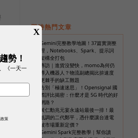
要
即時熱門文章
X
學
Gemini完整教學地圖！37篇實測整
1
理，Notebooks、Spark、提示詞
展趨勢！
架構全打包
太
專訪｜進貨沒變快，momo為何仍
2
、《一天一
導入機器人？物流副總揭比拚速度
更棘手的缺工難題
告別「極速迷思」！Opensignal 國
3
際評比揭密：什麼才是 5G 時代的好
網路？
黃仁勳兆元宴永遠站最後一排！最
4
低調的二代鄭平，憑什麼讓台達電
權政策
被市場重新定價？
Gemini Spark完整教學｜幫你讀
5