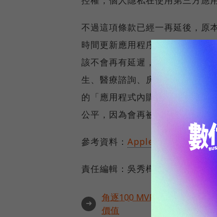
控權，個人隱私在使用第三方應
不過這項條款已經一再延後，原
時間更新應用程序而延後，不過由於
該不會再有延遲，而同時將在6月
生、醫療諮詢、房地產遊覽或健
的「應用程式內購買」作為付款方式
公平，因為會再被蘋果收取一筆
參考資料：
Apple Developer
、
責任編輯：吳秀樺
角逐100 MVP盛典雙重榮
➜
價值