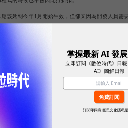
用程式的時候也不會因此打折扣。
本應該延到今年1月開始生效，但卻又因為開發人員需
蘋果已經發布確切的公告，《The Verge》認為應
30號生效的條款還有另一條，蘋果要求提供像是輔導
身培訓等線上即時服務的應用程式，僅能透過蘋果內建
掌握最新 AI 發
，Facebook過去曾批評此項政策對小公司來說不
立即訂閱《數位時代》日報
額外的手續費。
AI》圖解日報
9to5Mac
、
The Verge
訂閱即同意
巨思文化隱私
耀！國際品牌X經理人特別肯定，展現AI時代最具潛力的核心