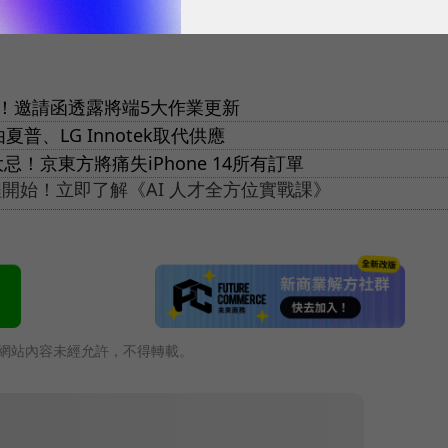
！邀請函透露將端5大作業更新
夏普、LG Innotek取代供應
忌！京東方將痛失iPhone 14所有訂單
開始！立即了解《AI 人才全方位實戰課》
網站內容未經允許，不得轉載。