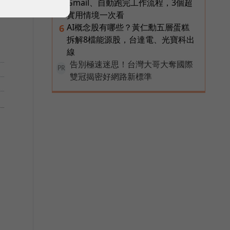
Gmail、自動跑完工作流程，3個超
實用情境一次看
AI概念股有哪些？黃仁勳五層蛋糕
6
拆解8檔能源股，台達電、光寶科出
線
告別極速迷思！台灣大哥大奪國際
PR
雙冠揭密好網路新標準