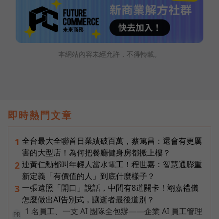
本網站內容未經允許，不得轉載。
即時熱門文章
全台最大全聯首日業績破百萬，蔡篤昌：還會有更厲
1
害的大型店！為何把餐廳健身房都搬上樓？
連黃仁勳都叫年輕人當水電工！程世嘉：智慧通膨重
2
新定義「有價值的人」到底什麼樣子？
一張遺照「開口」說話，中間有8道關卡！翊嘉禮儀
3
怎麼做出AI告別式，讓逝者最後道別？
1 名員工、一支 AI 團隊全包辦——企業 AI 員工管理
PR