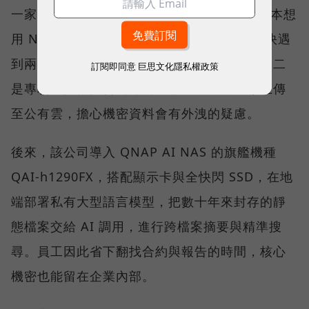
一家約 50 多人的能源公司為例。這家公司原本想
用 NAS 搭配雲端 AI 建置內部資料庫，但很快遇
到兩個瓶頸：一是員工查詢時明顯出現卡頓；二
訂閱即同意
巨思文化隱私權政策
是專利、技術與合約都高度敏感，高層不願上傳
至公有雲，擔心機密資料會有外洩的疑慮。
後來，該公司導入 QNAP AI NAS 的旗艦機種
QAI-h1290FX，搭配顯示卡與全快閃 SSD，在地
端部署私有大型語言模型，把數十年來封存的靜
態檔案交給 AI 調用，進行跨檔案摘要與精準搜
尋。員工因此省下翻找合約與報告的時間，核心
機密也能留在企業內部。