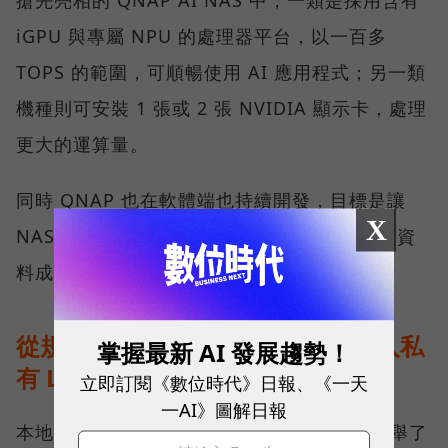
搶先亮相的 QNAP AI NAS 中，一類是採用含有
iGPU 與專屬 NPU 的處理器平台，以一百多
TOPS 的範圍，可順暢使用 AI 應用程式；另一類
機種則可安裝 1 張或 2 張 NVIDIA 顯示卡，處理
更大的運算量。
同時 QNAP 也在軟體端也持續開發，目標是讓
X
NAS 裡的資料更有效率地被 AI 工具調用，讓資
料成為有價值的知識。
從規格走到現場：能源公司如何導入私
掌握最新 AI 發展趨勢！
有 LLM？
立即訂閱《數位時代》日報、《一天
一AI》圖解日報
本地 AI 實際落地部署會是什麼模樣？劉文義舉了