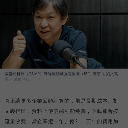
威聯通科技（QNAP）總經理暨威強電集團（IEI）董事長 劉文義
圖／ 數位時代
真正讓更多企業回頭計算的，則是長期成本。劉
文義指出，資料上傳雲端可能免費，下載卻會按
流量收費；當企業把一年、兩年、三年的費用加