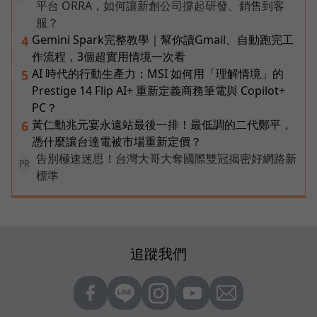
平台 ORRA，如何讓新創公司撐起研發、銷售到客
服？
Gemini Spark完整教學｜幫你讀Gmail、自動跑完工
4
作流程，3個超實用情境一次看
AI 時代的行動生產力：MSI 如何用「理解情境」的
5
Prestige 14 Flip AI+ 重新定義商務筆電與 Copilot+
PC？
黃仁勳兆元宴永遠站最後一排！最低調的二代鄭平，
6
憑什麼讓台達電被市場重新定價？
告別極速迷思！台灣大哥大奪國際雙冠揭密好網路新
PR
標準
追蹤我們