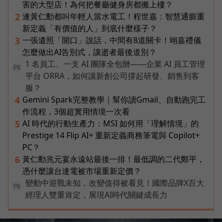
害的大型店！為何把餐廳健身房都搬上樓？
連黃仁勳都叫年輕人當水電工！程世嘉：智慧通膨重
2
新定義「有價值的人」到底什麼樣子？
一張遺照「開口」說話，中間有8道關卡！翊嘉禮儀
3
怎麼做出AI告別式，讓逝者最後道別？
1 名員工、一支 AI 團隊全包辦——企業 AI 員工管理
PR
平台 ORRA，如何讓新創公司撐起研發、銷售到客
服？
Gemini Spark完整教學｜幫你讀Gmail、自動跑完工
4
作流程，3個超實用情境一次看
AI 時代的行動生產力：MSI 如何用「理解情境」的
5
Prestige 14 Flip AI+ 重新定義商務筆電與 Copilot+
PC？
黃仁勳兆元宴永遠站最後一排！最低調的二代鄭平，
6
憑什麼讓台達電被市場重新定價？
變動中迎戰未知，改變值得被看見！國際品牌X百大
PR
經理人雙重肯定，展現AI時代關鍵成長力