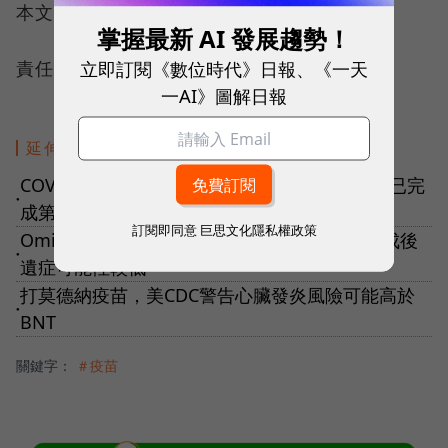
本文授權轉載自：
中央社
掌握最新 AI 發展趨勢！
立即訂閱《數位時代》日報、《一天
責任編輯：吳秀樺
一AI》圖解日報
延伸閱讀
COVID-19疫苗新變革！印度開發噴鼻式疫苗，已完
●
成第3期臨床實驗
訂閱即同意
巨思文化隱私權政策
Omicron造成長新冠機率低於其他變異株，造成後
●
遺症可能性較低
打莫德納疫苗，美CDC警告心臟發炎風險可能高於
●
BNT
關鍵字：
＃疫苗