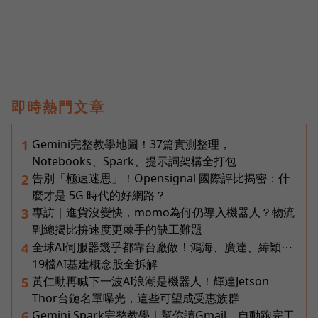
即時熱門文章
Gemini完整教學地圖！37篇實測整理，
1
Notebooks、Spark、提示詞架構全打包
告別「極速迷思」！Opensignal 國際評比揭密：什
2
麼才是 5G 時代的好網路？
專訪｜進貨沒變快，momo為何仍導入機器人？物流
3
副總揭比拚速度更棘手的缺工難題
全球AI伺服器幾乎都靠台廠做！鴻海、廣達、緯穎⋯
4
19檔AI基建概念股全拆解
黃仁勳再喊下一波AI浪潮是機器人！輝達Jetson
5
Thor台鏈名單曝光，這些可望成受惠族群
Gemini Spark完整教學｜幫你讀Gmail、自動跑完工
6