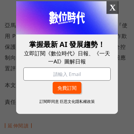
X
亞馬遜補充：「我們使用 Amazon Pay 處理『使
用 Prime 購買』的訂單，而亞馬遜網站上防詐欺
掌握最新 AI 發展趨勢！
保護的技術涵蓋 Amazon Pay，商家可以完全控
立即訂閱《數位時代》日報、《一天
制向客戶收取的價格。 」Shopify 則未立即回應
一AI》圖解日報
置評請求。
本文授權轉載自
鉅亨網
責任編輯：侯品如
訂閱即同意
巨思文化隱私權政策
延伸閱讀