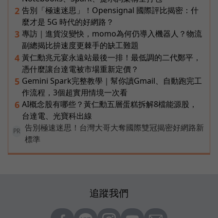
告別「極速迷思」！Opensignal 國際評比揭密：什
2
麼才是 5G 時代的好網路？
專訪｜進貨沒變快，momo為何仍導入機器人？物流
3
副總揭比拚速度更棘手的缺工難題
黃仁勳兆元宴永遠站最後一排！最低調的二代鄭平，
4
憑什麼讓台達電被市場重新定價？
Gemini Spark完整教學｜幫你讀Gmail、自動跑完工
5
作流程，3個超實用情境一次看
AI概念股有哪些？黃仁勳五層蛋糕拆解8檔能源股，
6
台達電、光寶科出線
告別極速迷思！台灣大哥大奪國際雙冠揭密好網路新
PR
標準
追蹤我們