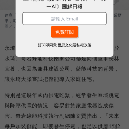
一AI》圖解日報
建商「永琦國際開發」位於中和區都更建案將率先導入這份產業標
準，每戶將導入15 kWh家庭儲能設備。
圖／ 永琦國際開發
訂閱即同意
巨思文化隱私權政策
永琦所引進的是奇岩綠能科技的儲能系統，由於
永琦、奇岩綠能科技兩家公司都是同個董事長林
宜養，也因為兼具建設公司、儲能科技的背景，
讓永琦大膽嘗試把儲能導入家庭住宅。
特別是這幾年國內供電吃緊，經常發生區域跳電
與降壓供電的情況，容易對於家庭電器造成傷
害。奇岩綠能科技執行副總陳文賢指出，「未來
每戶加裝儲能，即便發生停電，也足以供應1到2