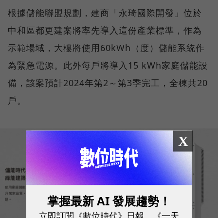
根據儲能聯盟規劃，建商「永琦國際開發」位於
中和區都更建案將率先導入這份產業標準，作為
示範場域，大樓將使用60kWh（度）儲能系統作
為緊急電源。此外每戶將導入15 kWh家庭儲能設
備，該案預計2024年第2～第3季完工，全棟共20
戶。
X
掌握最新 AI 發展趨勢！
立即訂閱《數位時代》日報、《一天