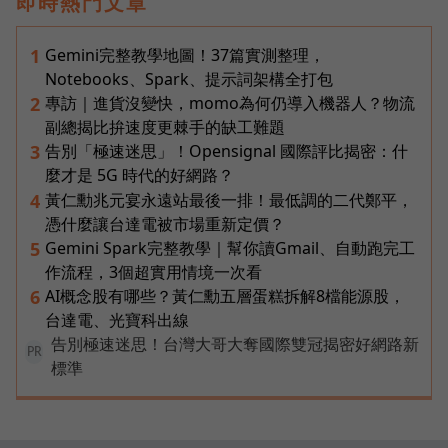
即時熱門文章
Gemini完整教學地圖！37篇實測整理，
1
Notebooks、Spark、提示詞架構全打包
專訪｜進貨沒變快，momo為何仍導入機器人？物流
2
副總揭比拚速度更棘手的缺工難題
告別「極速迷思」！Opensignal 國際評比揭密：什
3
麼才是 5G 時代的好網路？
黃仁勳兆元宴永遠站最後一排！最低調的二代鄭平，
4
憑什麼讓台達電被市場重新定價？
Gemini Spark完整教學｜幫你讀Gmail、自動跑完工
5
作流程，3個超實用情境一次看
AI概念股有哪些？黃仁勳五層蛋糕拆解8檔能源股，
6
台達電、光寶科出線
告別極速迷思！台灣大哥大奪國際雙冠揭密好網路新
PR
標準