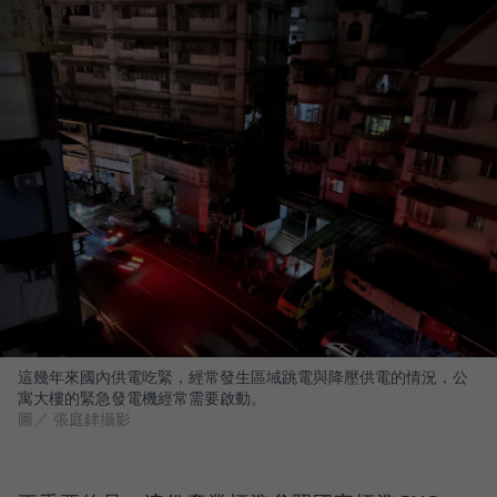
這幾年來國內供電吃緊，經常發生區域跳電與降壓供電的情況，公
寓大樓的緊急發電機經常需要啟動。
圖／ 張庭銉攝影