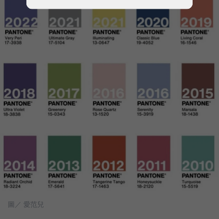
圖／ 愛范兒