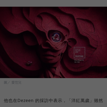
圖／ 愛范兒
他也在Dezeen 的採訪中表示，「洋紅萬歲」雖然