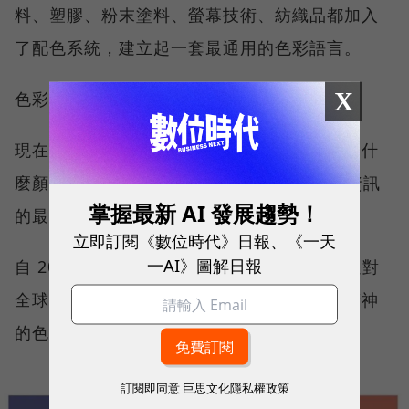
料、塑膠、粉末塗料、螢幕技術、紡織品都加入
了配色系統，建立起一套最通用的色彩語言。
X
色彩也開始真正成為一門大眾的生意。
現在你只要告訴對方色號，對方就可以查到是什
麼顏色，PANTONE 的色卡也成了傳遞顏色資訊
掌握最新 AI 發展趨勢！
的最普及參考物。
立即訂閱《數位時代》日報、《一天
一AI》圖解日報
自 2000 年來，PANTONE 的色彩專家就通過對
全球各個領域的變化，尋找一種能捕捉時代精神
的色彩作為年度流行色。
訂閱即同意
巨思文化隱私權政策