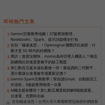
即時熱門文章
Gemini完整教學地圖！37篇實測整理，
1
Notebooks、Spark、提示詞架構全打包
告別「極速迷思」！Opensignal 國際評比揭密：什
2
麼才是 5G 時代的好網路？
專訪｜進貨沒變快，momo為何仍導入機器人？物流
3
副總揭比拚速度更棘手的缺工難題
黃仁勳兆元宴永遠站最後一排！最低調的二代鄭平，
4
憑什麼讓台達電被市場重新定價？
Gemini Spark完整教學｜幫你讀Gmail、自動跑完工
5
作流程，3個超實用情境一次看
AI概念股有哪些？黃仁勳五層蛋糕拆解8檔能源股，
6
台達電、光寶科出線
告別極速迷思！台灣大哥大奪國際雙冠揭密好網路新
PR