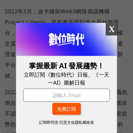
2022年5月，波卡鏈與Web3網路倡議機構
Project Liberty，宣布要共同打造全新社群平
X
台，藉由去中心化的區塊鏈技術，將資料所有權
交還每位用戶。儘管還有如何吸引用戶、加快處
理速度等問題待解，雙方都認為去中心化的社群
掌握最新 AI 發展趨勢！
平台，是打破社群巨頭對用戶絕對控制權的關
立即訂閱《數位時代》日報、《一天
鍵。
一AI》圖解日報
2022年11月，全球第2大加密貨幣交易所FTX轟然
倒台，引發外界對區塊鏈、Web3的擔憂。伍德並
不認為這是個問題，強調FTX的失敗不代表加密貨
訂閱即同意
巨思文化隱私權政策
幣的未來，或者說正是這些中心化、管理不善的