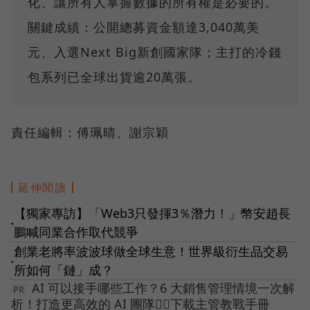
化、讓所有人掌握數據的所有權是必要的。
關鍵成績：公開總募資金額達3,040萬美
元、入選Next Big新創國家隊；主打的冷錢
包系列已全球出貨逾20萬張。
責任編輯：傅珮晴、謝宗穎
延伸閱讀
【獨家專訪】「Web3只發揮3％潛力！」幣安趙長
●
鵬喊同業合作取代競爭
創業老將率波波球做全球生意！世界級衍生品交易
●
所如何「鏈」成？
AI 可以接手哪些工作？6 大銷售管理情境一次解
析！打造更高效的 AI 團隊👉🏻下載主管教戰手冊