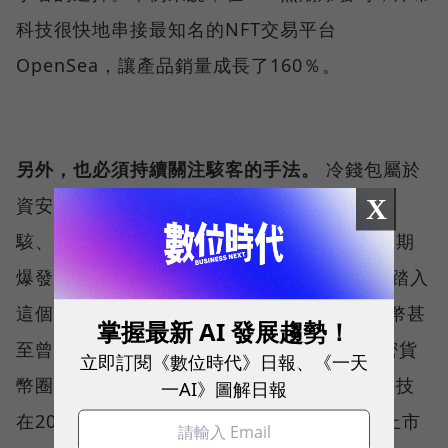
科技很快地串接最知名的NFT交易平台
OpenSea，讓產品銷量成長了160％。
另外，也必須持續關注駭客的手法。
冷錢包屬於
X
資安產品的一環，相當講求信任，只要傳出被
駭、被盜的新聞，等同宣告公司終結。關於近期
爆發FTX種種事件，歐仕邁笑說，「從我開始踏入
這個產業以來，牛熊轉換已經超過4次，比特幣甚
掌握最新 AI 發展趨勢！
至曾經跌了95％。」每當熊市來臨，就是加密貨
立即訂閱《數位時代》日報、《一天
幣圈內人所說的「建造期」，他透露，庫幣科技
一AI》圖解日報
在2023年將發行自家的加密貨幣，取代原先上市