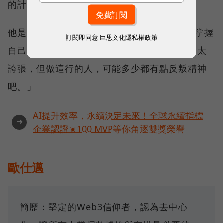
的計畫，「我想這才是Web3的作法。」
他是堅定的Web3信仰者，認為應該讓所有人掌握
訂閱即同意
巨思文化隱私權政策
自己的數位身分與數據價值，「說反政府有點太
誇張，但做這行的人，可能多少都有點反叛精神
吧。」
AI提升效率，永續決定未來！全球永續指標
➜
企業認證☀️100 MVP等你角逐雙獎榮譽
歐仕邁
簡歷：堅定的Web3信仰者，認為去中心