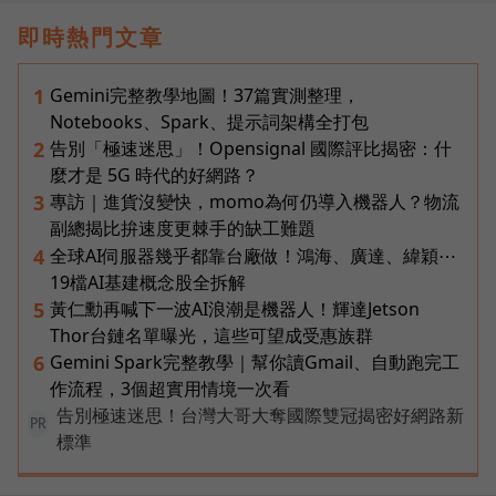
即時熱門文章
Gemini完整教學地圖！37篇實測整理，
1
Notebooks、Spark、提示詞架構全打包
告別「極速迷思」！Opensignal 國際評比揭密：什
2
麼才是 5G 時代的好網路？
專訪｜進貨沒變快，momo為何仍導入機器人？物流
3
副總揭比拚速度更棘手的缺工難題
全球AI伺服器幾乎都靠台廠做！鴻海、廣達、緯穎⋯
4
19檔AI基建概念股全拆解
黃仁勳再喊下一波AI浪潮是機器人！輝達Jetson
5
Thor台鏈名單曝光，這些可望成受惠族群
Gemini Spark完整教學｜幫你讀Gmail、自動跑完工
6
作流程，3個超實用情境一次看
告別極速迷思！台灣大哥大奪國際雙冠揭密好網路新
PR
標準