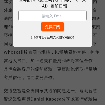
本次活動也邀請到嫻熟國際資料服務市場的國內
一AI》圖解日報
外企業，分享跨國實務合作的經驗。為了選擇合
適的海外市場來擴展業務，Gogolook資深行銷經
理Simon Ding以開發泰國經驗為例，分享於東南
亞投資時應考慮的事項，並透過資料分析了解不
訂閱即同意
巨思文化隱私權政策
同地區的當地市場需求和風俗民情，如推廣旗下
Whoscall於泰國市場時，以當地風格宣傳，抓住
當地人胃口。加上過去在臺灣和政府單位合作、
具備金融客戶的優勢經驗，更幫助他們取得當地
客戶信任，進而展開合作。
交通壅塞是亞洲國家共通的問題之一。遠創智慧
資深業務專員Daniel Kapesa分享以臺灣經驗協